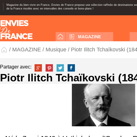
Magazine du bien vivre en France, Envies de France propose une sélection raffinée de destinations 
de la France insolite avec en intervalles des conseils et bons-plans !
MAGAZINE
/
MAGAZINE
/
Musique
/ Piotr Ilitch Tchaïkovski (1
Partager avec:
Piotr Ilitch Tchaïkovski (18