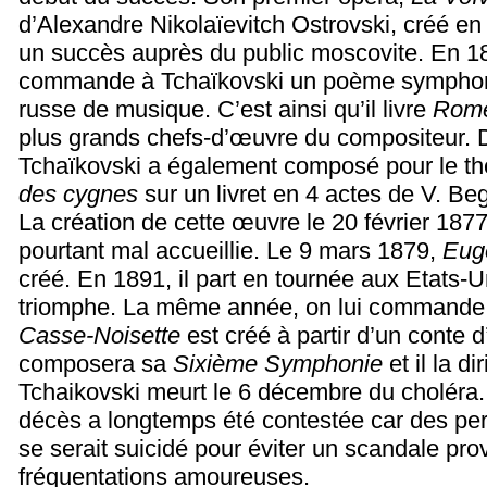
d’Alexandre Nikolaïevitch Ostrovski, créé e
un succès auprès du public moscovite. En 1
commande à Tchaïkovski un poème symphoni
russe de musique. C’est ainsi qu’il livre
Roméo
plus grands chefs-d’œuvre du compositeur. D
Tchaïkovski a également composé pour le th
des cygnes
sur un livret en 4 actes de V. Beg
La création de cette œuvre le 20 février 187
pourtant mal accueillie. Le 9 mars 1879,
Eug
créé. En 1891, il part en tournée aux Etats-U
triomphe. La même année, on lui commande u
Casse-Noisette
est créé à partir d’un conte 
composera sa
Sixième Symphonie
et il la di
Tchaikovski meurt le 6 décembre du choléra.
décès a longtemps été contestée car des per
se serait suicidé pour éviter un scandale pr
fréquentations amoureuses.