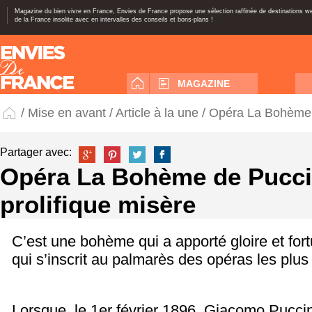
Magazine du bien vivre en France, Envies de France propose une sélection raffinée de destinations 
de la France insolite avec en intervalles des conseils et bons-plans !
MAGAZINE
/
Mise en avant
/
Article à la une
/ Opéra La Bohème d
Partager avec:
Opéra La Bohème de Pucci
prolifique misère
C’est une bohème qui a apporté gloire et for
qui s’inscrit au palmarès des opéras les plu
Lorsque, le 1
er
février 1896, Giacomo Puccin