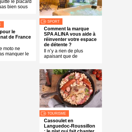
uitte le placard
uas bien sous
SPORT
E
Comment la marque
pour le
SPA ALINA vous aide à
nat de France
réinventer votre espace
de détente ?
de moto ne
Il n’y a rien de plus
pas manquer le
apaisant que de
TOURISME
Cassoulet en
Languedoc-Roussillon
: le plat qui fait chanter