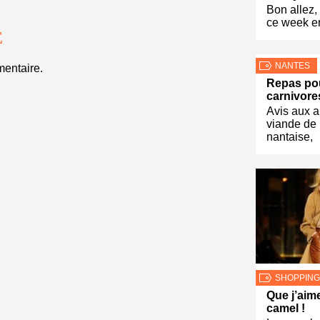
Bon allez,
ce week en
E
NANTES
entaire.
Repas po
carnivore
Avis aux 
viande de 
nantaise,
SHOPPING
Que j’aim
camel !