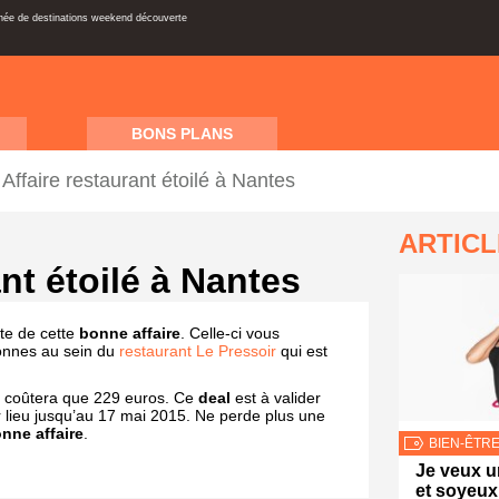
inée de destinations weekend découverte
BONS PLANS
Affaire restaurant étoilé à Nantes
ARTIC
nt étoilé à Nantes
ite de cette
bonne affaire
. Celle-ci vous
onnes au sein du
restaurant Le Pressoir
qui est
 coûtera que 229 euros. Ce
deal
est à valider
ir lieu jusqu’au 17 mai 2015. Ne perde plus une
nne affaire
.
BIEN-ÊTR
Je veux u
et soyeux