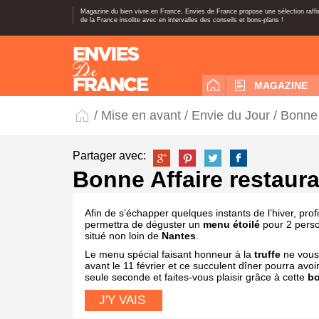
Magazine du bien vivre en France, Envies de France propose une sélection raff
de la France insolite avec en intervalles des conseils et bons-plans !
MAGAZINE
/
Mise en avant
/
Envie du Jour
/ Bonne 
Partager avec:
Bonne Affaire restaura
Afin de s’échapper quelques instants de l’hiver, prof
permettra de déguster un
menu étoilé
pour 2 pers
situé non loin de
Nantes
.
Le menu spécial faisant honneur à la
truffe
ne vous
avant le 11 février et ce succulent dîner pourra avo
seule seconde et faites-vous plaisir grâce à cette
bo
J'Y VAIS