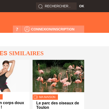
?
CONNEXION/INSCRIPTION
LES
SIMILAIRES
E
MA MAISON
n corps doux
Le parc des oiseaux de
 !
Toulon