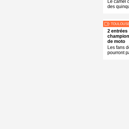
Le camel q
des quinq
TOULOUS
2 entrées 
champion
de moto
Les fans 
pourront 