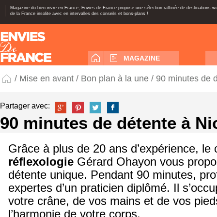
Magazine du bien vivre en France, Envies de France propose une sélection raffinée de destinations 
de la France insolite avec en intervalles des conseils et bons-plans !
MAGAZINE
/
Mise en avant
/
Bon plan à la une
/ 90 minutes de 
Partager avec:
90 minutes de détente à Ni
Grâce à plus de 20 ans d’expérience, le 
réflexologie
Gérard Ohayon vous propo
détente unique. Pendant 90 minutes, pro
expertes d’un praticien diplômé. Il s’occ
votre crâne, de vos mains et de vos pied
l’harmonie de votre corps.