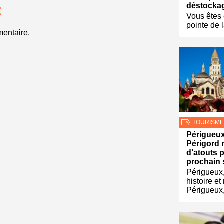
déstockag
E
Vous êtes 
pointe de 
entaire.
TOURISME
Périgueux
Périgord 
d’atouts 
prochain 
Périgueux,
histoire e
Périgueux,