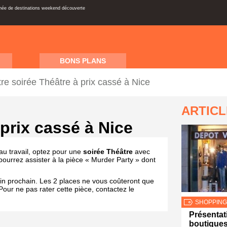
inée de destinations weekend découverte
BONS PLANS
tre soirée Théâtre à prix cassé à Nice
ARTIC
 prix cassé à Nice
au travail, optez pour une
soirée Théâtre
avec
pourrez assister à la pièce « Murder Party » dont
uin prochain. Les 2 places ne vous coûteront que
our ne pas rater cette pièce, contactez le
SHOPPING
Présentat
boutiques