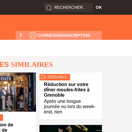
?
CONNEXION/INSCRIPTION
LES
SIMILAIRES
GRENOBLE
Réduction sur votre
dîner moules-frites à
Grenoble
Après une longue
journée ou lors du week-
end, rien
ion de
 de