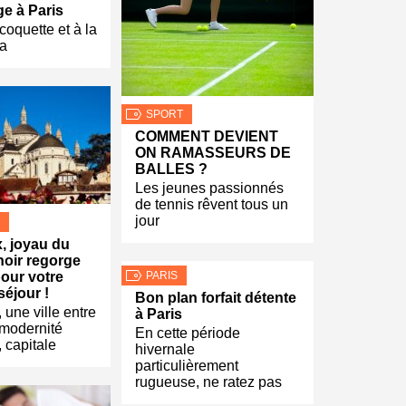
e à Paris
coquette et à la
la
SPORT
COMMENT DEVIENT
ON RAMASSEURS DE
BALLES ?
Les jeunes passionnés
de tennis rêvent tous un
jour
, joyau du
noir regorge
PARIS
pour votre
séjour !
Bon plan forfait détente
 une ville entre
à Paris
t modernité
En cette période
 capitale
hivernale
particulièrement
rugueuse, ne ratez pas