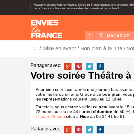
Magazine du bien vivre en France, Envies de France propose une sélection raff
de la France insolite avec en intervalles des conseils et bons-plans !
MAGAZINE
/
Mise en avant
/
Bon plan à la une
/ Vo
Partager avec:
Votre soirée Théâtre à
Pour bien se relaxer après une journée harassante 
votre moitié ou un ami. Grâce à ce
bon plan
, vous 
les représentations courent jusqu’au 12 juillet.
Toutefois, vous devrez valider ce
deal
avant le 15 j
22 euros au lieu de 44 euros (
réduction
de 50 %). P
Théâtre Athéna
situé à
Nice
au 06 34 41 55 81.
Partager avec: