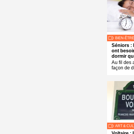
BIEN-ÊTR
Séniors :
ont besoi
dormir q
Au fil des
façon de d
ART & CU
Voltaire : 