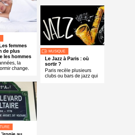
E
 Les femmes
n de plus
MUSIQUE
ue les hommes
Le Jazz à Paris : où
 années, la
sortir ?
ormir change.
Paris recèle plusieurs
clubs ou bars de jazz qui
LTURE
L’ironie au