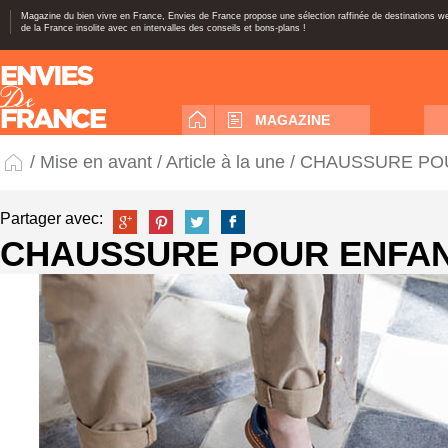
Magazine du bien vivre en France, Envies de France propose une sélection raffinée de destinations 
de la France insolite avec en intervalles des conseils et bons-plans !
MAGAZINE
/
Mise en avant
/
Article à la une
/ CHAUSSURE PO
Partager avec:
CHAUSSURE POUR ENFA