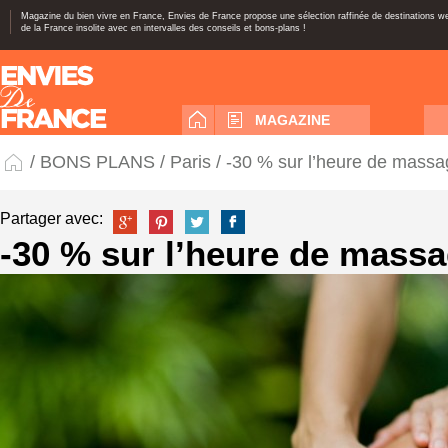
Magazine du bien vivre en France, Envies de France propose une sélection raffinée de destinations 
de la France insolite avec en intervalles des conseils et bons-plans !
MAGAZINE
/
BONS PLANS
/
Paris
/ -30 % sur l’heure de mass
Partager avec:
-30 % sur l’heure de mass