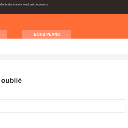
inée de destinations weekend découverte
BONS PLANS
 oublié