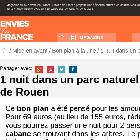
Magazine du bien vivre en France, Envies de France propose une sélection raffinée de destinations 
de la France insolite avec en intervalles des conseils et bons-plans !
MAGAZINE
/
Mise en avant
/
Bon plan à la une
/ 1 nuit dans un 
Partager avec:
1 nuit dans un parc naturel
de Rouen
Ce
bon plan
a été pensé pour les amour
Pour 69 euros (au lieu de 155 euros, réd
vous pourrez passer une nuit pour 2 pe
cabane
se trouvant dans les arbres. Le p