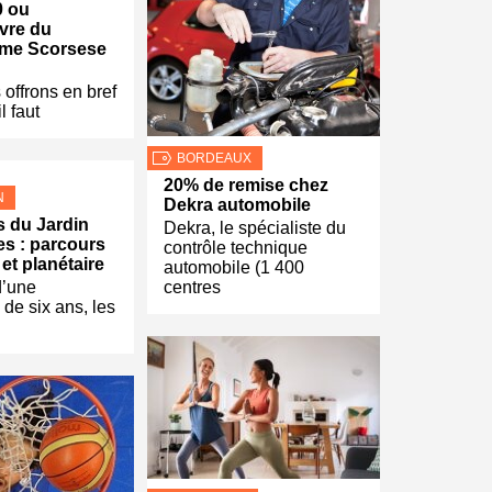
0 ou
vre du
ime Scorsese
offrons en bref
l faut
BORDEAUX
20% de remise chez
N
Dekra automobile
s du Jardin
Dekra, le spécialiste du
es : parcours
contrôle technique
 et planétaire
automobile (1 400
d’une
centres
 de six ans, les