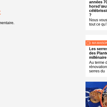
années 7
horsd’œu
célébriss
E
?
Nous vous 
entaire.
tout ce qu’i
MA MAISO
Les serre
des Plant
millénaire
Au terme 
rénovation
serres du