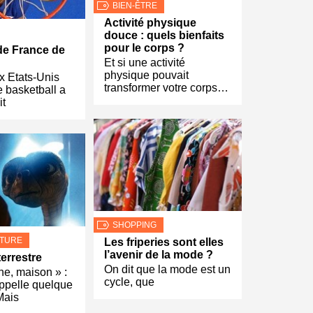
BIEN-ÊTRE
Activité physique
douce : quels bienfaits
pour le corps ?
de France de
Et si une activité
physique pouvait
x Etats-Unis
transformer votre corps…
e basketball a
it
SHOPPING
LTURE
Les friperies sont elles
l’avenir de la mode ?
terrestre
On dit que la mode est un
e, maison » :
cycle, que
ppelle quelque
Mais