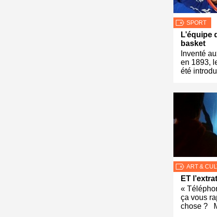
SPORT
L’équipe 
basket
Inventé au
en 1893, l
été introdu
ART & CU
ET l’extra
« Téléphon
ça vous ra
chose ? 