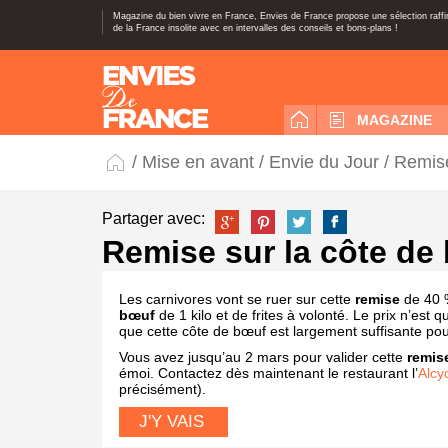
Magazine du bien vivre en France, Envies de France propose une sélection raff
de la France insolite avec en intervalles des conseils et bons-plans !
MAGAZINE
/
Mise en avant
/
Envie du Jour
/ Remise
Partager avec:
Remise sur la côte de
Les carnivores vont se ruer sur cette
remise
de 40 %
bœuf
de 1 kilo et de frites à volonté. Le prix n’est
que cette côte de bœuf est largement suffisante pou
Vous avez jusqu’au 2 mars pour valider cette
remis
émoi. Contactez dès maintenant le restaurant l’
Alcy
précisément).
J'Y VAIS