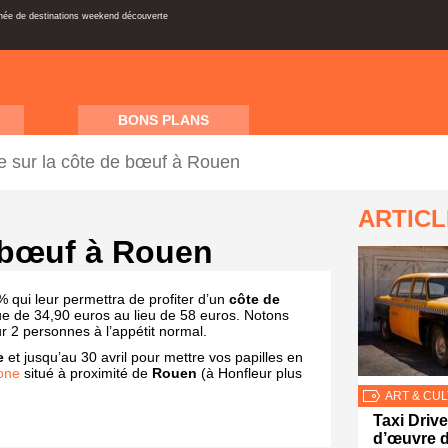
inée de destinations weekend découverte
BONS PLANS
 sur la côte de bœuf à Rouen
ARTIC
 bœuf à Rouen
 qui leur permettra de profiter d’un
côte de
 que de 34,90 euros au lieu de 58 euros. Notons
r 2 personnes à l’appétit normal.
e
et jusqu’au 30 avril pour mettre vos papilles en
one
situé à proximité de
Rouen
(à Honfleur plus
ART & CU
Taxi Drive
d’œuvre 