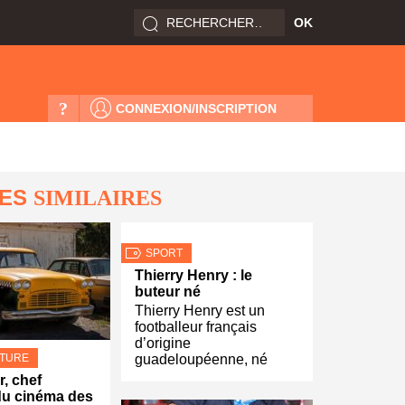
?
CONNEXION/INSCRIPTION
LES
SIMILAIRES
SPORT
Thierry Henry : le
buteur né
Thierry Henry est un
footballeur français
d’origine
LTURE
guadeloupéenne, né
r, chef
du cinéma des