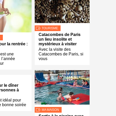
TOURISME
Catacombes de Paris
E
un lieu insolite et
our la rentrée :
mystérieux à visiter
Avec la visite des
 est une
Catacombes de Paris, si
 l’année
vous
ur
r le dîner
rsonnes à
t idéal pour
e bonne soirée
MA MAISON