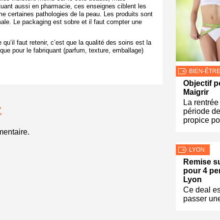
ctuant aussi en pharmacie, ces enseignes ciblent les
 certaines pathologies de la peau. Les produits sont
male. Le packaging est sobre et il faut compter une
u’il faut retenir, c’est que la qualité des soins est la
e pour le fabriquant (parfum, texture, emballage)
BIEN-ÊTR
Objectif p
Maigrir
La rentrée
E
période de
propice po
entaire.
LYON
Remise su
pour 4 pe
Lyon
Ce deal es
passer un