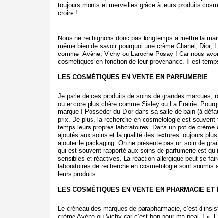
toujours monts et merveilles grâce à leurs produits cos
croire !
Nous ne rechignons donc pas longtemps à mettre la main 
même bien de savoir pourquoi une crème Chanel, Dior, La
comme Avène, Vichy ou Laroche Posay ! Car nous avons
cosmétiques en fonction de leur provenance. Il est temps
LES COSMÉTIQUES EN VENTE EN PARFUMERIE
Je parle de ces produits de soins de grandes marques,
ou encore plus chère comme Sisley ou La Prairie. Pourqu
marque ! Posséder du Dior dans sa salle de bain (à défa
prix. De plus, la recherche en cosmétologie est souvent
temps leurs propres laboratoires. Dans un pot de crème
ajoutés aux soins et la qualité des textures toujours plus 
ajouter le packaging. On ne présente pas un soin de gr
qui est souvent rapporté aux soins de parfumerie est qu’i
sensibles et réactives. La réaction allergique peut se f
laboratoires de recherche en cosmétologie sont soumis au
leurs produits.
LES COSMÉTIQUES EN VENTE EN PHARMACIE ET
Le créneau des marques de parapharmacie, c’est d’insister
crème Avène ou Vichy car c’est bon pour ma peau ! ». El