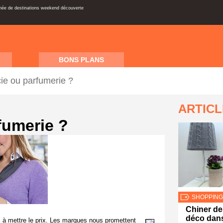
inée de destinations weekend découverte
BONS PLANS
ie ou parfumerie ?
ARTIC
fumerie ?
SHOPPING
Chiner de
déco dans
à mettre le prix. Les marques nous promettent