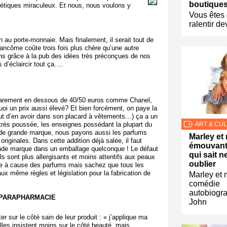
boutiques
métiques miraculeux. Et nous, nous voulons y
Vous êtes 
ralentir d
au porte-monnaie. Mais finalement, il serait tout de
ncôme coûte trois fois plus chère qu’une autre
 grâce à la pub des idées très préconçues de nos
 d’éclaircir tout ça….
 rarement en dessous de 40/50 euros comme Chanel,
oi un prix aussi élevé? Et bien forcément, on paye la
ut d’en avoir dans son placard à vêtements…) ça a un
 très poussée, les enseignes possédant la plupart du
ART & CU
 de grande marque, nous payons aussi les parfums
Marley et 
originales. Dans cette addition déjà salée, il faut
émouvant
ande marque dans un emballage quelconque ! Le défaut
qui sait n
ls sont plus allergisants et moins attentifs aux peaux
oublier
aire à cause des parfums mais sachez que tous les
x même règles et législation pour la fabrication de
Marley et 
comédie
autobiogr
 PARAPHARMACIE
John
 sur le côté sain de leur produit : « j’applique ma
les insistent moins sur le côté beauté, mais