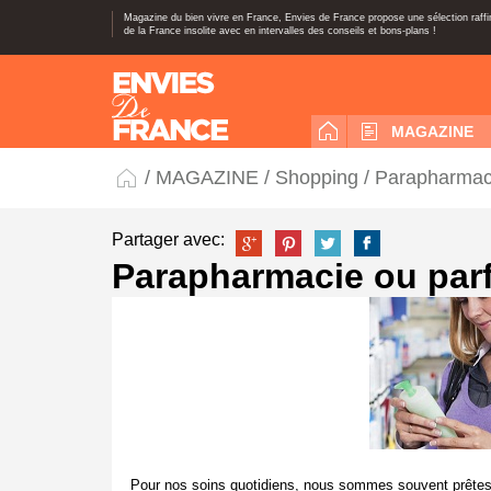
Magazine du bien vivre en France, Envies de France propose une sélection raff
de la France insolite avec en intervalles des conseils et bons-plans !
MAGAZINE
/
MAGAZINE
/
Shopping
/ Parapharmac
Partager avec:
Parapharmacie ou par
Pour nos soins quotidiens, nous sommes souvent prêtes 