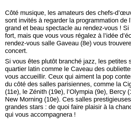
Côté musique, les amateurs des chefs-d’œuvre
sont invités à regarder la programmation de l
grand et beau spectacle au rendez-vous ! Si 
fort, mais que vous vous régalez à l’idée d’é
rendez-vous salle Gaveau (8
e
) vous trouver
concert.
Si vous êtes plutôt branché jazz, les petites 
quartier latin comme le Caveau des oubliette
vous accueillir. Ceux qui aiment la pop cont
du côté des salles parisiennes, comme la Ci
(11
e
), le Zénith (19
e
), l’Olympia (9
e
), Bercy 
New Morning (10
e
). Ces salles prestigieuses
grandes stars : de quoi faire plaisir à la c
qui vous accompagnera !