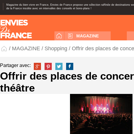
Magazine du bien vivre en France, Envies de France propose une sélection raffinée de destinations 
de la France insolite avec en intervalles des conseils et bons-plans !
MAGAZINE
/
MAGAZINE
/
Shopping
/ Offrir des places de conce
Partager avec:
Offrir des places de concer
théâtre