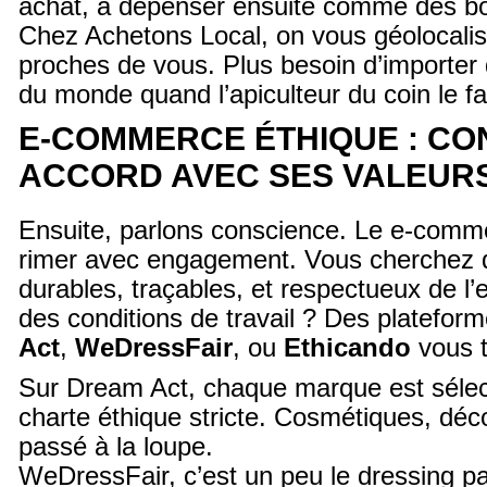
achat, à dépenser ensuite comme des bo
Chez Achetons Local, on vous géolocalis
proches de vous. Plus besoin d’importer 
du monde quand l’apiculteur du coin le fa
E-COMMERCE ÉTHIQUE : C
ACCORD AVEC SES VALEUR
Ensuite, parlons conscience. Le e-comm
rimer avec engagement. Vous cherchez d
durables, traçables, et respectueux de l
des conditions de travail ? Des platef
Act
,
WeDressFair
, ou
Ethicando
vous t
Sur Dream Act, chaque marque est sélec
charte éthique stricte. Cosmétiques, dé
passé à la loupe.
WeDressFair, c’est un peu le dressing par