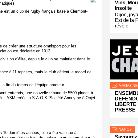
Vins, Mou
matiques.
Insolite
e est un club de rugby français basé a Clermont-
Dijon, joy
Est de la 
révèle
 de créer une structure omnisport pour les
ciation est déclarée en 1912.
ision d’élite, depuis le club se maintient dans le
nce à 11 reprises, mais le club détient le record de
la fin du temps de l’équipe amateur.
MAGAZINE
ont entrepris, une nouvelle tribune de 5500 places à
ENSEMB
année l’ASM créée la S.A.O.S (Société Anonyme à Objet
DEFENDO
LIBERTE
PRESSE
NANCY
 10 dernières années, elle a été vaincue à
Savourez
toujours été en haut du tableau mais n’arrivait pas à