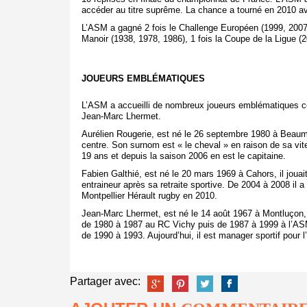
accéder au titre suprême. La chance a tourné en 2010 av
L’ASM a gagné 2 fois le Challenge Européen (1999, 2007
Manoir (1938, 1978, 1986), 1 fois la Coupe de la Ligue (2
JOUEURS EMBLÉMATIQUES
L’ASM a accueilli de nombreux joueurs emblématiques c
Jean-Marc Lhermet.
Aurélien Rougerie, est né le 26 septembre 1980 à Beaumo
centre. Son surnom est « le cheval » en raison de sa vit
19 ans et depuis la saison 2006 en est le capitaine.
Fabien Galthié, est né le 20 mars 1969 à Cahors, il jouai
entraineur après sa retraite sportive. De 2004 à 2008 il a
Montpellier Hérault rugby en 2010.
Jean-Marc Lhermet, est né le 14 août 1967 à Montluçon, il
de 1980 à 1987 au RC Vichy puis de 1987 à 1999 à l’ASM
de 1990 à 1993. Aujourd’hui, il est manager sportif pour 
Partager avec: