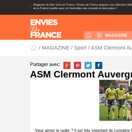
Magazine du bien vivre en France, Envies de France propose une sélection raff
de la France insolite avec en intervalles des conseils et bons-plans !
MAGAZINE
/
MAGAZINE
/
Sport
/ ASM Clermont A
Partager avec:
ASM Clermont Auverg
Vous aimez le rugby ? Il est très important de connaitre