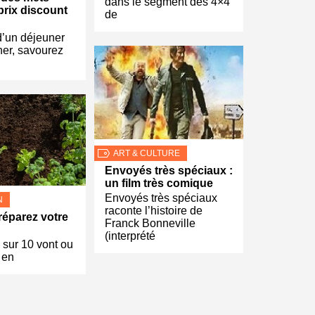
dans le segment des 4×4
 prix discount
de
d’un déjeuner
ner, savourez
ART & CULTURE
Envoyés très spéciaux :
un film très comique
Envoyés très spéciaux
N
raconte l’histoire de
réparez votre
Franck Bonneville
(interprété
 sur 10 vont ou
 en