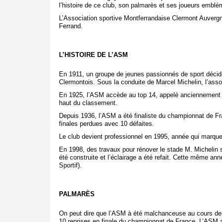
l’histoire de ce club, son palmarès et ses joueurs emblé
L’Association sportive Montferrandaise Clermont Auvergn
Ferrand.
L’HISTOIRE DE L’ASM
En 1911, un groupe de jeunes passionnés de sport décide
Clermontois. Sous la conduite de Marcel Michelin, l’asso
En 1925, l’ASM accède au top 14, appelé anciennement div
haut du classement.
Depuis 1936, l’ASM a été finaliste du championnat de Fra
finales perdues avec 10 défaites.
Le club devient professionnel en 1995, année qui marque 
En 1998, des travaux pour rénover le stade M. Michelin s
été construite et l’éclairage a été refait. Cette même 
Sportif).
PALMARÈS
On peut dire que l’ASM à été malchanceuse au cours des
10 reprises en finale du championnat de France. L’ASM a 