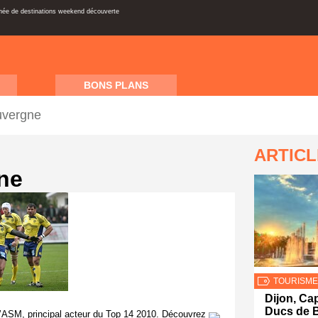
inée de destinations weekend découverte
BONS PLANS
uvergne
ARTIC
ne
TOURISME
Dijon, Cap
Ducs de 
 l’ASM, principal acteur du Top 14 2010. Découvrez