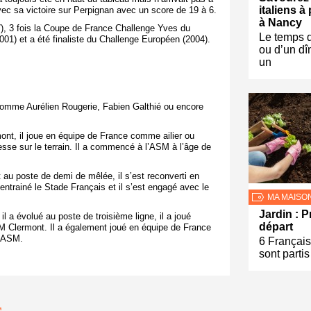
italiens à
ec sa victoire sur Perpignan avec un score de 19 à 6.
à Nancy
), 3 fois la Coupe de France Challenge Yves du
Le temps 
001) et a été finaliste du Challenge Européen (2004).
ou d’un dî
un
omme Aurélien Rougerie, Fabien Galthié ou encore
nt, il joue en équipe de France comme ailier ou
esse sur le terrain. Il a commencé à l’ASM à l’âge de
t au poste de demi de mêlée, il s’est reconverti en
 entrainé le Stade Français et il s’est engagé avec le
MA MAISO
Jardin : P
 a évolué au poste de troisième ligne, il a joué
départ
 Clermont. Il a également joué en équipe de France
l’ASM.
6 Français
sont partis