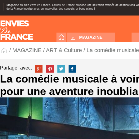
Magazine du bien vivre en France, Envies de France propose une sélection raffinée de destinations 
de la France insolite avec en intervalles des conseils et bons-plans !
MAGAZINE
/
MAGAZINE
/
ART & Culture
/ La comédie musicale 
Partager avec:
La comédie musicale à voir
pour une aventure inoublia