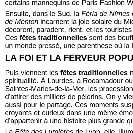
certains mannequins de Paris Fashion W
Ensuite, dans le Sud, la
Féria de Nîmes
de Menton
incarnent la joie solaire du Mi
décorent, paradent, rient, et les tourist
Ces
fêtes traditionnelles
sont des bouf
un monde pressé, une parenthèse où la l
LA FOI ET LA FERVEUR POP
Puis viennent les
fêtes traditionnelles
n
spiritualité. À Lourdes, à Rocamadour o
Saintes-Maries-de-la-Mer, les procession
d’attirer des milliers de pèlerins. On y vie
aussi pour le partage. Ces moments su
croyants et curieux dans une même émoti
d’appartenir à une histoire plus grande q
La
Fête des Lumières
de Lyon, elle, ill