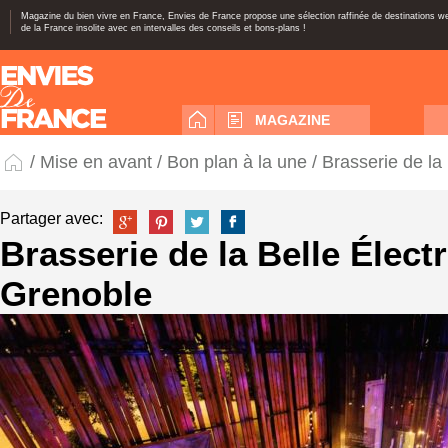
Magazine du bien vivre en France, Envies de France propose une sélection raffinée de destinations 
de la France insolite avec en intervalles des conseils et bons-plans !
MAGAZINE
/
Mise en avant
/
Bon plan à la une
/ Brasserie de la
Partager avec:
Brasserie de la Belle Élect
Grenoble