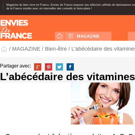
Magazine du bien vivre en France, Envies de France propose une sélection raffinée de destinations 
de la France insolite avec en intervalles des conseils et bons-plans !
MAGAZINE
/
MAGAZINE
/
Bien-être
/ L’abécédaire des vitamine
Partager avec:
L’abécédaire des vitamines