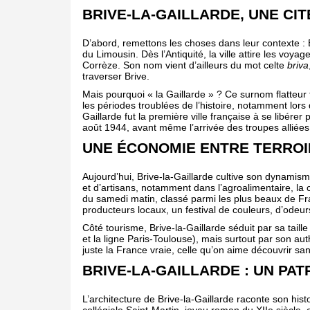
BRIVE-LA-GAILLARDE, UNE CIT
D’abord, remettons les choses dans leur contexte : 
du Limousin. Dès l’Antiquité, la ville attire les voyag
Corrèze. Son nom vient d’ailleurs du mot celte
briva
traverser Brive.
Mais pourquoi « la Gaillarde » ? Ce surnom flatteur 
les périodes troublées de l’histoire, notamment lor
Gaillarde fut la première ville française à se libére
août 1944, avant même l’arrivée des troupes alliées. G
UNE ÉCONOMIE ENTRE TERROI
Aujourd’hui, Brive-la-Gaillarde cultive son dynami
et d’artisans, notamment dans l’agroalimentaire, la 
du samedi matin, classé parmi les plus beaux de Fran
producteurs locaux, un festival de couleurs, d’odeur
Côté tourisme, Brive-la-Gaillarde séduit par sa taill
et la ligne Paris-Toulouse), mais surtout par son auth
juste la France vraie, celle qu’on aime découvrir sans
BRIVE-LA-GAILLARDE : UN PAT
L’architecture de Brive-la-Gaillarde raconte son hi