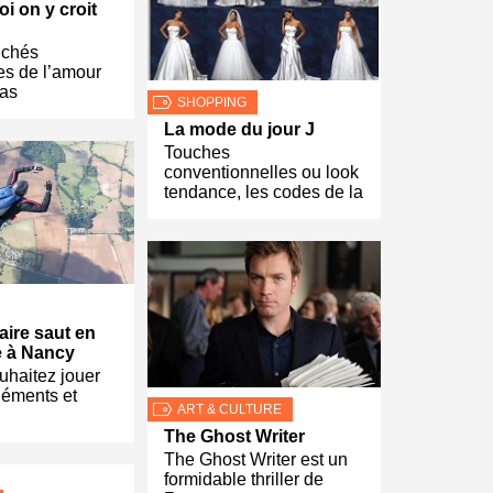
i on y croit
lichés
es de l’amour
pas
SHOPPING
La mode du jour J
Touches
conventionnelles ou look
tendance, les codes de la
aire saut en
e à Nancy
uhaitez jouer
léments et
ART & CULTURE
The Ghost Writer
The Ghost Writer est un
formidable thriller de