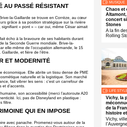
MUSIQUE
É AU PASSÉ RÉSISTANT
Chaos et 
Altamont, 
Brive-la-Gaillarde se trouve en Corrèze, au cœur
concert s
eurs grâce à sa position stratégique sur la rivière
Stones
, signifiant « pont » – car oui, même César aimait
A la fin d
Rolling St
fait écho à la bravoure de ses habitants durant
s de la Seconde Guerre mondiale. Brive-la-
r par elle-même de l’occupation allemande, le 15
aillarde, et fière de l’être.
R ET MODERNITÉ
sme économique. Elle abrite un tissu dense de PME
cosmétique naturelle et la logistique. Son marché
ce, fait vibrer les sens : c’est un carrefour de
s et d’accents.
LIFE STYL
e humaine, son accessibilité (merci l’autoroute A20
Vichy, la 
enticité. Ici, pas de Disneyland en plastique :
 filtre.
méconnue
de la Fran
RIMOINE QUI EN IMPOSE
histoire 
Vichy, vil
stoire avec panache. Promenez-vous autour de la
l’Auvergne