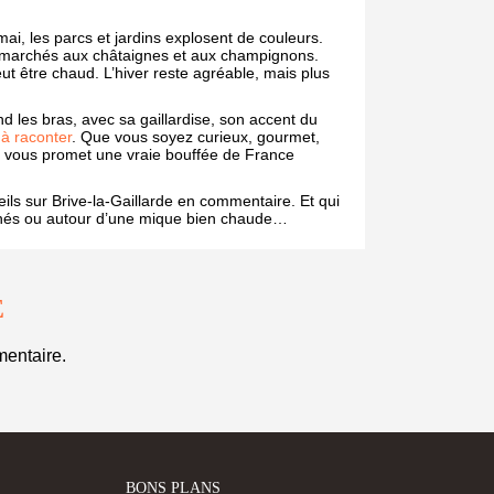
-mai, les parcs et jardins explosent de couleurs.
es marchés aux châtaignes et aux champignons.
peut être chaud. L’hiver reste agréable, mais plus
nd les bras, avec sa gaillardise, son accent du
 à raconter
. Que vous soyez curieux, gourmet,
lle vous promet une vraie bouffée de France
ls sur Brive-la-Gaillarde en commentaire. Et qui
rchés ou autour d’une mique bien chaude…
E
entaire.
BONS PLANS