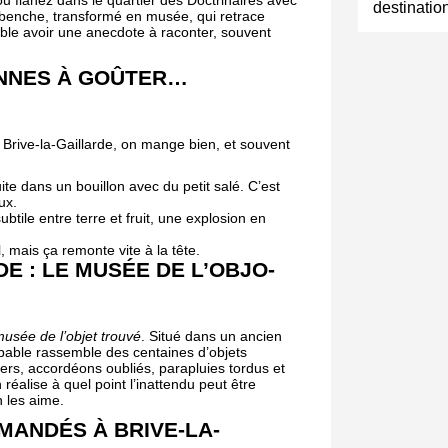
ou flânez dans le quartier des Doctrinaires avec
destinatio
 Labenche, transformé en musée, qui retrace
emble avoir une anecdote à raconter, souvent
ENNES À GOÛTER…
Brive-la-Gaillarde, on mange bien, et souvent
te dans un bouillon avec du petit salé. C’est
ux.
subtile entre terre et fruit, une explosion en
, mais ça remonte vite à la tête.
DE : LE MUSÉE DE L’OBJO-
usée de l’objet trouvé
. Situé dans un ancien
bable rassemble des centaines d’objets
ers, accordéons oubliés, parapluies tordus et
réalise à quel point l’inattendu peut être
 les aime.
ANDÉS À BRIVE-LA-