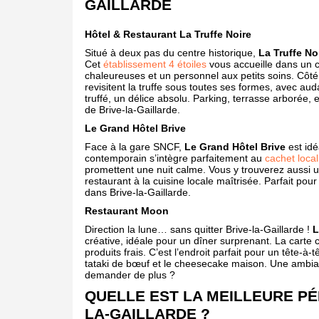
GAILLARDE
Hôtel & Restaurant La Truffe Noire
Situé à deux pas du centre historique,
La Truffe No
Cet
établissement 4 étoiles
vous accueille dans un 
chaleureuses et un personnel aux petits soins. Côté 
revisitent la truffe sous toutes ses formes, avec aud
truffé, un délice absolu. Parking, terrasse arborée,
de Brive-la-Gaillarde.
Le Grand Hôtel Brive
Face à la gare SNCF,
Le Grand Hôtel Brive
est idé
contemporain s’intègre parfaitement au
cachet local
promettent une nuit calme. Vous y trouverez aussi un
restaurant à la cuisine locale maîtrisée. Parfait pour 
dans Brive-la-Gaillarde.
Restaurant Moon
Direction la lune… sans quitter Brive-la-Gaillarde !
L
créative, idéale pour un dîner surprenant. La carte
produits frais. C’est l’endroit parfait pour un tête
tataki de bœuf et le cheesecake maison. Une ambia
demander de plus ?
QUELLE EST LA MEILLEURE PÉ
LA-GAILLARDE ?