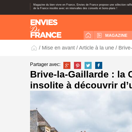
Magazine du bien vivre en France, Envies de France propose une sélection raff
de la France insolite avec en intervalles des conseils et bons-plans !
MAGAZINE
/
Mise en avant
/
Article à la une
/ Brive-
Partager avec:
Brive-la-Gaillarde : la
insolite à découvrir d