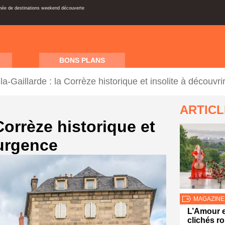
inée de destinations weekend découverte
BONS PLANS
la-Gaillarde : la Corrèze historique et insolite à découvr
ARTIC
 Corrèze historique et
’urgence
MAGAZINE
L’Amour e
clichés 