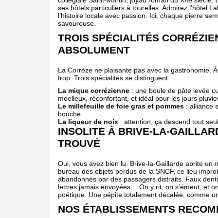
collégiale Saint-Martin, joyau roman du XIIe siècle, 
ses hôtels particuliers à tourelles. Admirez l’hôtel
l’histoire locale avec passion. Ici, chaque pierre s
savoureuse.
TROIS SPÉCIALITÉS CORRÉZI
ABSOLUMENT
La Corrèze ne plaisante pas avec la gastronomie. À 
trop. Trois spécialités se distinguent :
La mique corrézienne
: une boule de pâte levée cui
moelleux, réconfortant, et idéal pour les jours pluvie
Le millefeuille de foie gras et pommes
: alliance 
bouche.
La liqueur de noix
: attention, ça descend tout seul
INSOLITE À BRIVE-LA-GAILLAR
TROUVÉ
Oui, vous avez bien lu. Brive-la-Gaillarde abrite un
m
bureau des objets perdus de la SNCF, ce lieu impro
abandonnés par des passagers distraits. Faux denti
lettres jamais envoyées… On y rit, on s’émeut, et on 
poétique. Une pépite totalement décalée, comme on
NOS ÉTABLISSEMENTS RECOMM