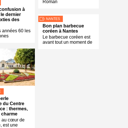
Roman
confusion à
le dernier
NANTES
ixties des
Bon plan barbecue
es années 60 les
coréen à Nantes
ones
Le barbecue coréen est
avant tout un moment de
E
perle
 du Centre
ce : thermes,
et charme
le au cœur de
, est une