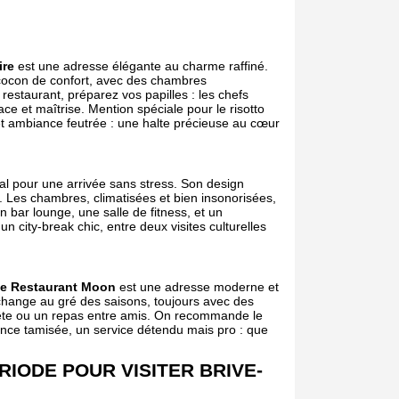
ire
est une adresse élégante au charme raffiné.
cocon de confort, avec des chambres
restaurant, préparez vos papilles : les chefs
ace et maîtrise. Mention spéciale pour le risotto
 et ambiance feutrée : une halte précieuse au cœur
al pour une arrivée sans stress. Son design
. Les chambres, climatisées et bien insonorisées,
 bar lounge, une salle de fitness, et un
un city-break chic, entre deux visites culturelles
e Restaurant Moon
est une adresse moderne et
 change au gré des saisons, toujours avec des
-à-tête ou un repas entre amis. On recommande le
nce tamisée, un service détendu mais pro : que
RIODE POUR VISITER BRIVE-