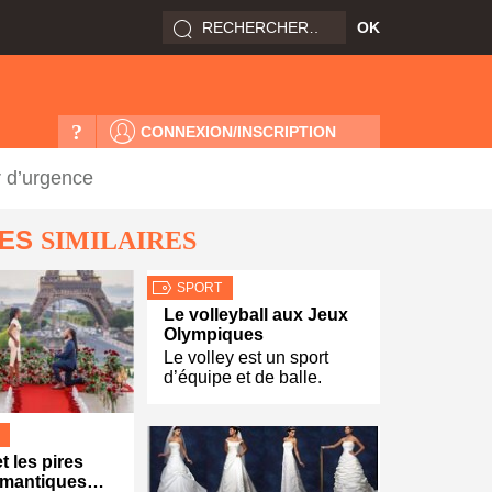
?
CONNEXION/INSCRIPTION
ir d’urgence
LES
SIMILAIRES
SPORT
Le volleyball aux Jeux
Olympiques
Le volley est un sport
d’équipe et de balle.
t les pires
romantiques…