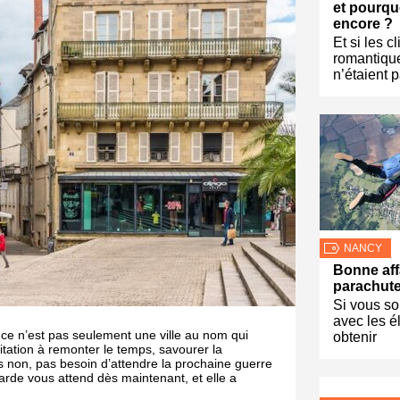
et pourquo
encore ?
Et si les c
romantiqu
n’étaient 
NANCY
Bonne aff
parachut
Si vous so
avec les é
e, ce n’est pas seulement une ville au nom qui
obtenir
tation à remonter le temps, savourer la
rs non, pas besoin d’attendre la prochaine guerre
larde vous attend dès maintenant, et elle a