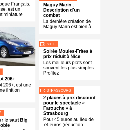
ogue Français,
Maguy Marin :
sse, est un
Description d’un
t miniature
combat
La dernière création de
Maguy Marin est bien à
NICE
Soirée Moules-Frites à
prix réduit à Nice
Les meilleurs plats sont
souvent les plus simples.
Profitez
ot 206+
t 206+, est une
ne finition
STRASBOURG
2 places à prix discount
pour le spectacle «
Farouche » à
E
Strasbourg
Pour 45 euros au lieu de
r le saut Big
74 euros (réduction
noble