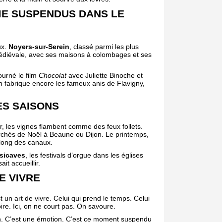
ME SUSPENDUS DANS LE
ux.
Noyers-sur-Serein
, classé parmi les plus
médiévale, avec ses maisons à colombages et ses
tourné le film
Chocolat
avec Juliette Binoche et
 fabrique encore les fameux anis de Flavigny,
ES SAISONS
, les vignes flambent comme des feux follets.
archés de Noël à Beaune ou Dijon. Le printemps,
e long des canaux.
sicaves
, les festivals d’orgue dans les églises
t accueillir.
E VIVRE
 un art de vivre. Celui qui prend le temps. Celui
ire. Ici, on ne court pas. On savoure.
on. C’est une émotion. C’est ce moment suspendu