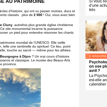
É AU PATRIMOINE
Si vous so
d’une activ
très
ècles d’histoire, qui ont vu passer moines, ducs et
nts classés : plus de
2 000
! Oui, vous avez bien
de Cluny
, autrefois plus grande église chrétienne
. Ce site monumental incarne la puissance
 poser un pied pour entendre résonner les chants
patrimoine mondial de l’UNESCO. Elle veille
elle une sentinelle du spirituel. Ce lieu, point
lle, touche au sacré — même pour les athées.
MAGAZINE
 Bourgogne à Dijon
? Un vrai cours d’histoire
issance et classique. Le musée des Beaux-Arts
Psycholog
de province.
on ose pl
avril ?
La Psycho
est-elle a
calendrier