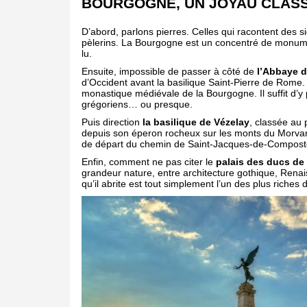
BOURGOGNE, UN JOYAU CLASS
D’abord, parlons pierres. Celles qui racontent des si
pèlerins. La Bourgogne est un concentré de monume
lu.
Ensuite, impossible de passer à côté de
l’Abbaye 
d’Occident avant la basilique Saint-Pierre de Rome
monastique médiévale de la Bourgogne. Il suffit d’y
grégoriens… ou presque.
Puis direction
la basilique de Vézelay
, classée au 
depuis son éperon rocheux sur les monts du Morvan, t
de départ du chemin de Saint-Jacques-de-Composte
Enfin, comment ne pas citer le
palais des ducs de
grandeur nature, entre architecture gothique, Rena
qu’il abrite est tout simplement l’un des plus riches 