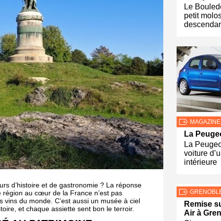
Le Bouled
petit molo
descendan
MAGAZINE
La Peuge
La Peugeo
voiture d’u
intérieure
eurs d’histoire et de gastronomie ? La réponse
GRENOBL
te région au cœur de la France n’est pas
s vins du monde. C’est aussi un musée à ciel
Remise su
toire, et chaque assiette sent bon le terroir.
Air à Gre