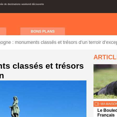
inée de destinations weekend découverte
BONS PLANS
ogne : monuments classés et trésors d’un terroir d’exce
ARTIC
s classés et trésors
on
MA MAISO
Le Boule
Français