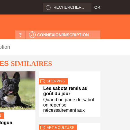
?
CONNEXION/INSCRIPTION
ption
LES
SIMILAIRES
SHOPPING
Les sabots remis au
goût du jour
Quand on parle de sabot
on repense
nécessairement aux
N
dogue
ART & CULTURE