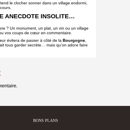
entend le clocher sonner dans un village endormi,
scours.
E ANECDOTE INSOLITE…
gne ? Un monument, un plat, un vin ou un village
 ou vos coups de cœur en commentaire.
leur évitera de passer à côté de la
Bourgogne
,
ait tous garder secrète… mais qu’on adore faire
E
entaire.
BONS PLANS