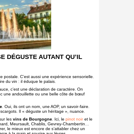
E DÉGUSTE AUTANT QU’IL
e postale. C’est aussi une expérience sensorielle.
re du vin : il éduque le palais.
uce, c’est une déclaration de caractère. On
vec une andouillette ou une belle côte de bœuf
e
. Oui, ils ont un nom, une AOP, un savoir-faire.
scargots. Il « déguste un héritage », nuance.
sur les
vins de Bourgogne
. Ici, le
pinot noir
et le
mmard, Meursault, Chablis, Gevrey-Chambertin…
er, le mieux est encore de s’attabler chez un
rre à la main et sourire aux lèvres.