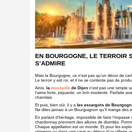
EN BOURGOGNE, LE TERROIR S
S’ADMIRE
Mais la Bourgogne, ce n’est pas qu’un décor de cart
Le terroir y est roi, et il ne se contente pas de produi
Ainsi,
la
moutarde
de Dijon
n’est pas une simple sa
l’aime forte, piquante, un brin insolente. Parfaite a
charolais.
Et puis, bien sûr, il y a
les escargots de Bourgogn
Ne dites jamais à un Bourguignon qu’il mange des e
En parlant d’héritage, impossible de faire l’impasse 
chardonnay prennent des allures de divinités. Po
Chaque appellation est un monde. Et pour les explor
vigneron ou dans une cave au détour d’un village, ve