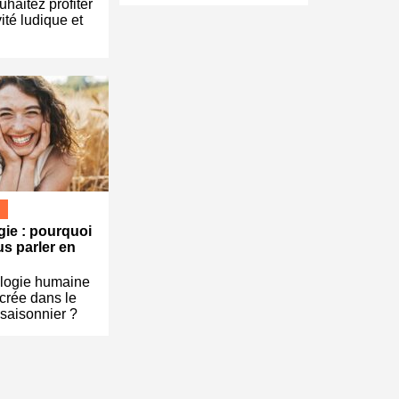
uhaitez profiter
ité ludique et
ie : pourquoi
us parler en
logie humaine
ncrée dans le
 saisonnier ?