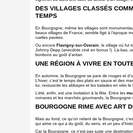
DES VILLAGES CLASSÉS COM
TEMPS
En Bourgogne, même les villages sont monumenta
beaux villages de France, semble figé à l’époque 
ruelles pavées.
Ou encore
Flavigny-sur-Ozerain
, le village où fut 
Johnny Depp (anecdote ciné en bonus !). Là-bas, on
bonbons au goût d’antan.
UNE RÉGION À VIVRE EN TOUT
En automne, la Bourgogne se pare de rouges et d’or
L’hiver, c’est le temps des plats en sauce et des m
lui, ressuscite les abbayes et les balades en vélo l
L’été, enfin, est une invitation à la fête. Entre les
mu
romanes et les marchés gourmands, la Bourgogne sai
BOURGOGNE RIME AVEC ART D
Mais au fond, ce qu’on retient de la Bourgogne, c’est
qui aime ce qui a du goût, du sens, et un peu d’histo
Car la Bourgogne, ce n’est pas juste une destinati