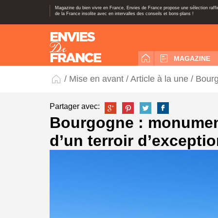
Magazine du bien vivre en France, Envies de France propose une sélection raff
de la France insolite avec en intervalles des conseils et bons-plans !
MAGAZINE
/
Mise en avant
/
Article à la une
/ Bourg
Partager avec:
Bourgogne : monument
d’un terroir d’excepti