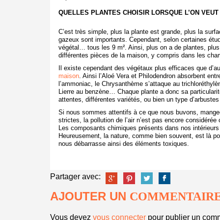
QUELLES PLANTES CHOISIR LORSQUE L’ON VEU
C’est très simple, plus la plante est grande, plus la surf
gazeux sont importants. Cependant, selon certaines étude
végétal… tous les 9 m². Ainsi, plus on a de plantes, plus
différentes pièces de la maison, y compris dans les cha
Il existe cependant des végétaux plus efficaces que d’aut
maison
. Ainsi l’Aloé Vera et Philodendron absorbent entr
l’ammoniac, le Chrysanthème s’attaque au trichloréthyl
Lierre au benzène… Chaque plante a donc sa particularit
attentes, différentes variétés, ou bien un type d’arbustes
Si nous sommes attentifs à ce que nous buvons, mangeo
strictes, la pollution de l’air n’est pas encore considér
Les composants chimiques présents dans nos intérieurs p
Heureusement, la nature, comme bien souvent, est là pour
nous débarrasse ainsi des éléments toxiques.
Partager avec:
AJOUTER UN
COMMENTAIR
Vous devez
vous connecter
pour publier un comm