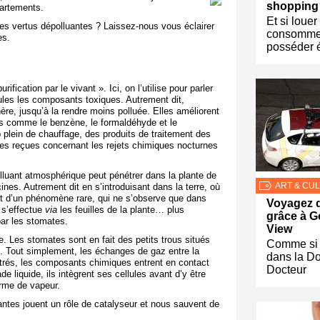
shopping
artements.
Et si louer
s vertus dépolluantes ? Laissez-nous vous éclairer
consomme
es.
posséder é
ification par le vivant ». Ici, on l’utilise pour parler
llules les composants toxiques. Autrement dit,
ère, jusqu’à la rendre moins polluée. Elles améliorent
ues comme le benzène, le formaldéhyde et le
p plein de chauffage, des produits de traitement des
ées reçues concernant les rejets chimiques nocturnes
lluant atmosphérique peut pénétrer dans la plante de
ART & CU
cines. Autrement dit en s’introduisant dans la terre, où
dant d’un phénomène rare, qui ne s’observe que dans
Voyagez d
 s’effectue
via
les feuilles de la plante… plus
grâce à G
ar les stomates.
View
. Les stomates sont en fait des petits trous situés
Comme si 
n ». Tout simplement, les échanges de gaz entre la
dans la D
filtrés, les composants chimiques entrent en contact
Docteur
de liquide, ils intègrent ses cellules avant d’y être
orme de vapeur.
luantes jouent un rôle de catalyseur et nous sauvent de