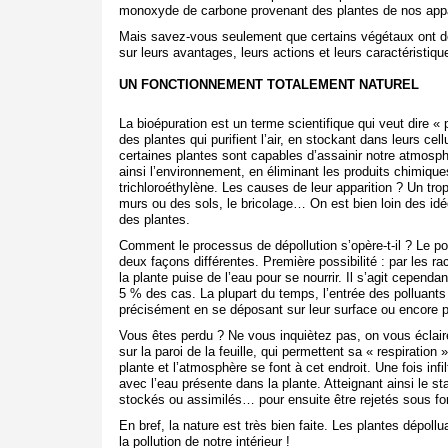
monoxyde de carbone provenant des plantes de nos app
Mais savez-vous seulement que certains végétaux ont de
sur leurs avantages, leurs actions et leurs caractéristiqu
UN FONCTIONNEMENT TOTALEMENT NATUREL
La bioépuration est un terme scientifique qui veut dire « pur
des plantes qui purifient l’air, en stockant dans leurs ce
certaines plantes sont capables d’assainir notre atmosph
ainsi l’environnement, en éliminant les produits chimiq
trichloroéthylène. Les causes de leur apparition ? Un tro
murs ou des sols, le bricolage… On est bien loin des id
des plantes.
Comment le processus de dépollution s’opère-t-il ? Le po
deux façons différentes. Première possibilité : par les ra
la plante puise de l’eau pour se nourrir. Il s’agit cepen
5 % des cas. La plupart du temps, l’entrée des polluants
précisément en se déposant sur leur surface ou encore p
Vous êtes perdu ? Ne vous inquiètez pas, on vous éclaire
sur la paroi de la feuille, qui permettent sa « respiratio
plante et l’atmosphère se font à cet endroit. Une fois in
avec l’eau présente dans la plante. Atteignant ainsi le sta
stockés ou assimilés… pour ensuite être rejetés sous f
En bref, la nature est très bien faite. Les plantes dépol
la pollution de notre intérieur !