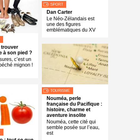
SPORT
Dan Carter
Le Néo-Zélandais est
une des figures
emblématiques du XV
trouver
 à son pied ?
ures, c’est un
péché mignon !
TOURISME
Nouméa, perle
française du Pacifique :
histoire, charme et
aventure insolite
Nouméa, cette cité qui
semble posée sur l’eau,
E
est
o : tout ce que