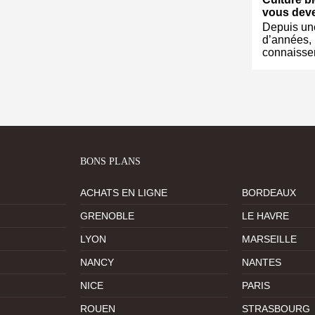
vous deve
Depuis un
d’années, 
connaisse
BONS PLANS
ACHATS EN LIGNE
BORDEAUX
GRENOBLE
LE HAVRE
LYON
MARSEILLE
NANCY
NANTES
NICE
PARIS
ROUEN
STRASBOURG