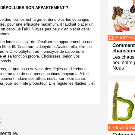
T DÉPOLLUER SON APPARTEMENT ?
ace des feuilles est large, et donc plus les échanges
s, pour une efficacité maximum, il faudrait placer un
 on dépollue l’air ! N’ayez pas peur d’en placer dans
mbres.
SHOPPING
re lorsqu’il s’agit de dépolluer un appartement ou une
Comment 
e 86 et 90 % du formaldéhyde. L’Azalée, elle, élimine
chaussure
ène, le Chlorophytum au monoxyde de carbone, le
é et sa fonction propre. Choisissez, selon vos
Les chauss
 précis.
peu notre 
Nous
ns, et que nous suivons des règles de diététique
ée comme une de nos préoccupations majeures. A tort.
euvent induire des effets nocifs sur notre santé.
 jouer son rôle protecteur. Elle régule les fluides… et
E
BIEN-ÊTR
entaire.
Culture bi