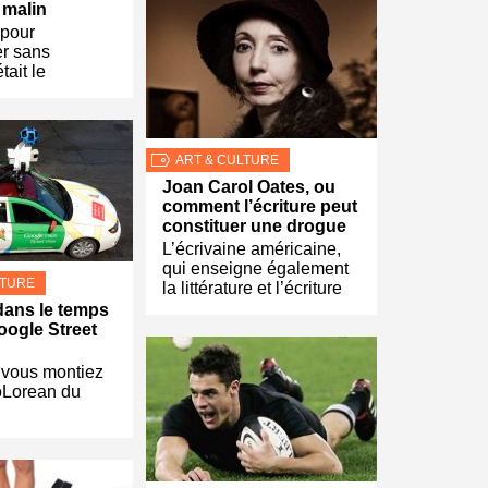
 malin
 pour
r sans
tait le
ART & CULTURE
Joan Carol Oates, ou
comment l’écriture peut
constituer une drogue
L’écrivaine américaine,
qui enseigne également
LTURE
la littérature et l’écriture
ans le temps
oogle Street
vous montiez
oLorean du