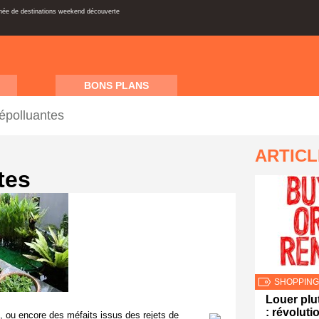
inée de destinations weekend découverte
BONS PLANS
épolluantes
ARTIC
tes
SHOPPING
Louer plu
: révoluti
e, ou encore des méfaits issus des rejets de