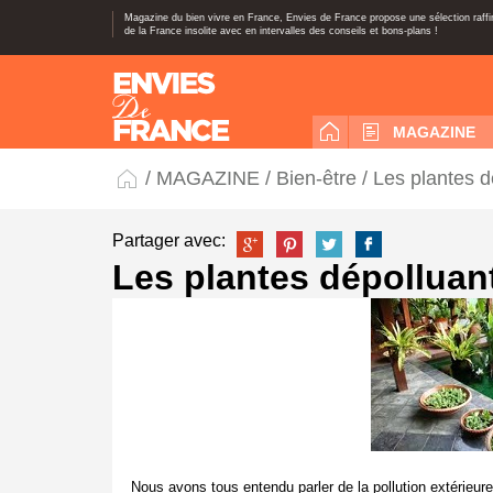
Magazine du bien vivre en France, Envies de France propose une sélection raff
de la France insolite avec en intervalles des conseils et bons-plans !
MAGAZINE
/
MAGAZINE
/
Bien-être
/ Les plantes d
Partager avec:
Les plantes dépolluan
Nous avons tous entendu parler de la pollution extérieur