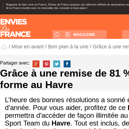
Magazine du bien vivre en France, Envies de France propose une sélection raffinée de destinations 
de la France insolite avec en intervalles des conseils et bons-plans !
MAGAZINE
/
Mise en avant
/
Bon plan à la une
/ Grâce à une re
Partager avec:
Grâce à une remise de 81 %
forme au Havre
L’heure des bonnes résolutions a sonné 
d’année. Pour vous aider, profitez de ce
permettra d’accéder de façon illimitée au
Sport Team du
Havre
. Tout est inclus, d