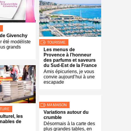
e de Givenchy
r été modéliste
TOURISME
lus grands
Les menus de
Provence à l’honneur
des parfums et saveurs
du Sud-Est de la France
Amis épicuriens, je vous
convie aujourd’hui à une
escapade
MA MAISON
LTURE
Variations autour du
ulturel, les
crumble
nables de
Désormais à la carte des
plus grandes tables, en