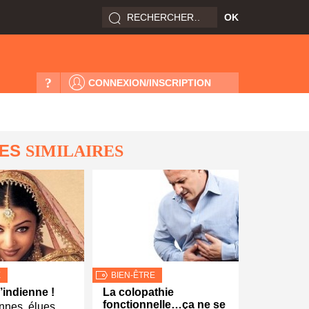
?
CONNEXION/INSCRIPTION
LES
SIMILAIRES
E
BIEN-ÊTRE
’indienne !
La colopathie
fonctionnelle…ça ne se
nnes, élues