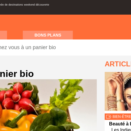
inée de destinations weekend découverte
BONS PLANS
ez vous à un panier bio
ARTIC
nier bio
BIEN-ÊTR
Beauté à l
Les Indie