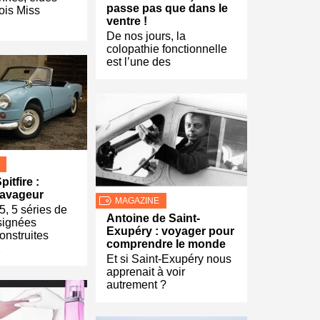
passe pas que dans le
fois Miss
ventre !
De nos jours, la
colopathie fonctionnelle
est l’une des
itfire :
ravageur
MAGAZINE
, 5 séries de
Antoine de Saint-
signées
Exupéry : voyager pour
onstruites
comprendre le monde
2
Et si Saint-Exupéry nous
apprenait à voir
autrement ?