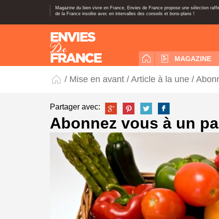
Magazine du bien vivre en France, Envies de France propose une sélection raff
de la France insolite avec en intervalles des conseils et bons-plans !
MAGAZINE
/
Mise en avant
/
Article à la une
/ Abonn
Partager avec:
Abonnez vous à un pa