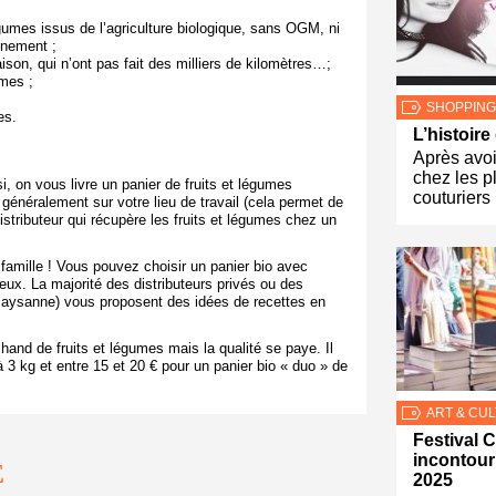
gumes issus de l’agriculture biologique, sans OGM, ni
nnement ;
son, qui n’ont pas fait des milliers de kilomètres…;
umes ;
SHOPPING
es.
L’histoir
Après avoi
chez les p
si, on vous livre un panier de fruits et légumes
couturiers
généralement sur votre lieu de travail (cela permet de
stributeur qui récupère les fruits et légumes chez un
 famille ! Vous pouvez choisir un panier bio avec
ux. La majorité des distributeurs privés ou des
Paysanne) vous proposent des idées de recettes en
hand de fruits et légumes mais la qualité se paye. Il
 3 kg et entre 15 et 20 € pour un panier bio « duo » de
ART & CU
Festival C
incontour
E
2025