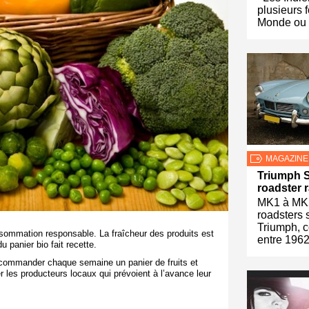
plusieurs 
Monde ou
MAGAZINE
Triumph Sp
roadster 
MK1 à MK5
roadsters 
Triumph, c
nsommation responsable. La fraîcheur des produits est
entre 196
u panier bio fait recette.
 à commander chaque semaine un panier de fruits et
er les producteurs locaux qui prévoient à l’avance leur