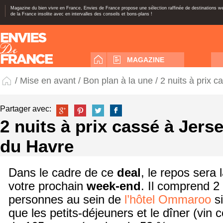
Magazine du bien vivre en France, Envies de France propose une sélection raffinée de destinations 
de la France insolite avec en intervalles des conseils et bons-plans !
MAGAZINE
/
Mise en avant
/
Bon plan à la une
/ 2 nuits à prix 
Partager avec:
2 nuits à prix cassé à Jers
du Havre
Dans le cadre de ce
deal
, le repos sera 
votre prochain
week-end
. Il comprend 2
personnes au sein de
l’hôtel Ommaroo
si
que les petits-déjeuners et le dîner (vin c