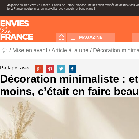
Magazine du bien vivre en France, Envies de France propose une sélection raffinée de destinations 
de la France insolite avec en intervalles des conseils et bons-plans !
MAGAZINE
/
Mise en avant
/
Article à la une
/ Décoration minimali
Partager avec:
Décoration minimaliste : et 
moins, c’était en faire bea