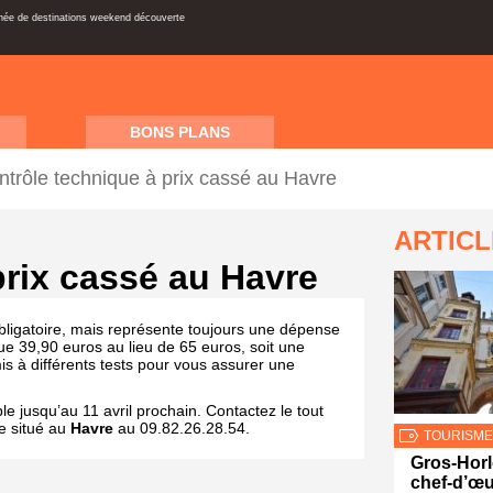
inée de destinations weekend découverte
BONS PLANS
ntrôle technique à prix cassé au Havre
ARTIC
prix cassé au Havre
bligatoire, mais représente toujours une dépense
e 39,90 euros au lieu de 65 euros, soit une
s à différents tests pour vous assurer une
le jusqu’au 11 avril prochain. Contactez le tout
e situé au
Havre
au 09.82.26.28.54.
TOURISME
Gros-Hor
chef-d’œ