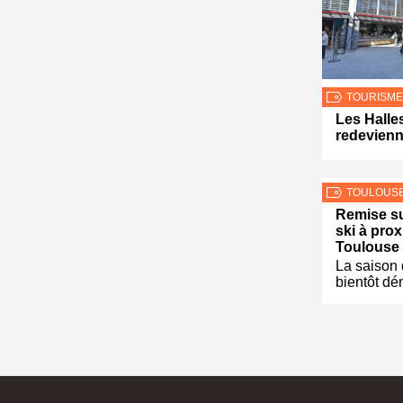
TOURISME
Les Halle
redevienn
TOULOUS
Remise sur
ski à prox
Toulouse
La saison 
bientôt dé