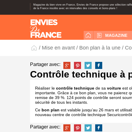
Magazine du bien vivre en France, Envies de France propose une sélection raff
de la France insolite avec en intervalles des conseils et bons-plans !
MAGAZINE
/
Mise en avant
/
Bon plan à la une
/ Co
Partager avec:
Contrôle technique à 
Réaliser le
contrôle technique
de sa
voiture
est o
importante. Grâce à ce bon plan, vous ne paierez qu
remise de 39 %. 124 points de contrôle seront soumi
sécurité de tous les instants.
Ce
bon
plan
est valable jusqu’au 26 mars et utilisab
nouveau centre de contrôle technique Securicontrôl
Partager avec: