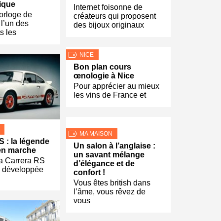
ique
Internet foisonne de
orloge de
créateurs qui proposent
l’un des
des bijoux originaux
 les
NICE
Bon plan cours
œnologie à Nice
Pour apprécier au mieux
les vins de France et
MA MAISON
S : la légende
Un salon à l’anglaise :
en marche
un savant mélange
la Carrera RS
d’élégance et de
d développée
confort !
Vous êtes british dans
l’âme, vous rêvez de
vous