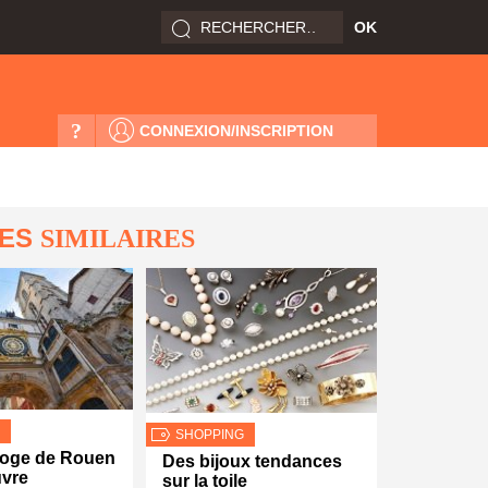
?
CONNEXION/INSCRIPTION
LES
SIMILAIRES
SHOPPING
loge de Rouen
Des bijoux tendances
uvre
sur la toile