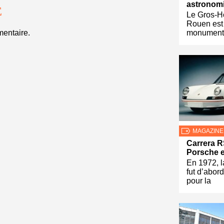
astronom
E
Le Gros-H
Rouen est 
entaire.
monuments
MAGAZINE
Carrera R
Porsche 
En 1972, 
fut d’abor
pour la