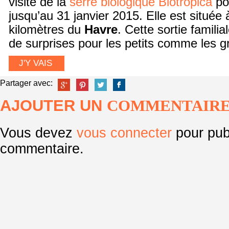
visite de la
serre biologique Biotropica
po
jusqu’au 31 janvier 2015. Elle est située
kilomètres du
Havre
. Cette sortie famili
de surprises pour les petits comme les g
J'Y VAIS
Partager avec:
AJOUTER UN
COMMENTAIR
Vous devez
vous connecter
pour pub
commentaire.