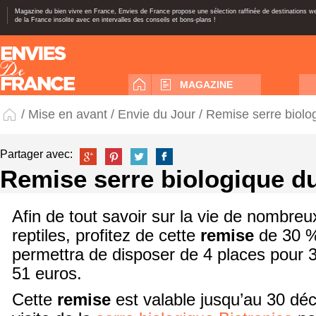
Magazine du bien vivre en France, Envies de France propose une sélection raffinée de destinations 
de la France insolite avec en intervalles des conseils et bons-plans !
MAGAZINE
/
Mise en avant
/
Envie du Jour
/ Remise serre biolo
Partager avec:
Remise serre biologique d
Afin de tout savoir sur la vie de nombre
reptiles, profitez de cette
remise
de 30 %
permettra de disposer de 4 places pour 3
51 euros.
Cette
remise
est valable jusqu’au 30 dé