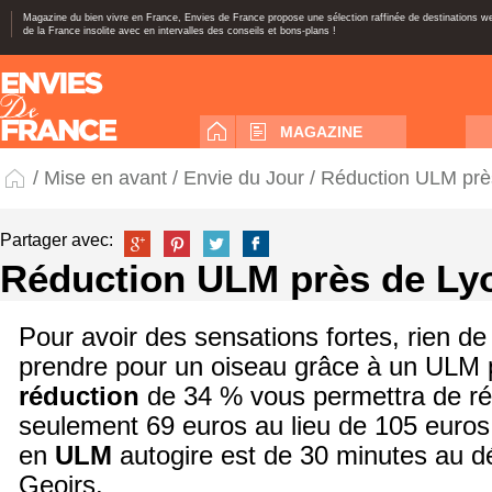
Magazine du bien vivre en France, Envies de France propose une sélection raffinée de destinations 
de la France insolite avec en intervalles des conseils et bons-plans !
MAGAZINE
/
Mise en avant
/
Envie du Jour
/ Réduction ULM prè
Partager avec:
Réduction ULM près de Ly
Pour avoir des sensations fortes, rien de
prendre pour un oiseau grâce à un ULM
réduction
de 34 % vous permettra de réa
seulement 69 euros au lieu de 105 euros
en
ULM
autogire est de 30 minutes au dé
Geoirs.