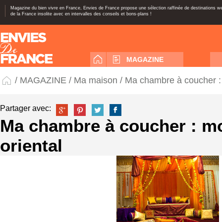
Magazine du bien vivre en France, Envies de France propose une sélection raffinée de destinations 
de la France insolite avec en intervalles des conseils et bons-plans !
MAGAZINE
/
MAGAZINE
/
Ma maison
/ Ma chambre à coucher : 
Partager avec:
Ma chambre à coucher : mo
oriental