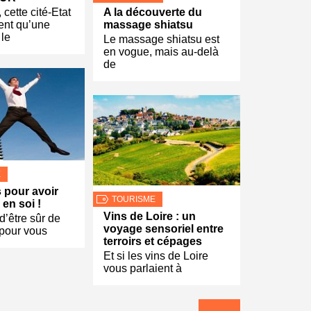
cette cité-Etat
A la découverte du
ent qu’une
massage shiatsu
 le
Le massage shiatsu est
en vogue, mais au-delà
de
E
s pour avoir
TOURISME
en soi !
Vins de Loire : un
d’être sûr de
voyage sensoriel entre
 pour vous
terroirs et cépages
Et si les vins de Loire
vous parlaient à