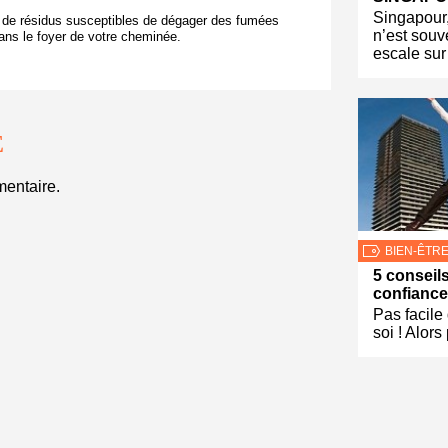
Singapour, 
n de résidus susceptibles de dégager des fumées
n’est souv
dans le foyer de votre cheminée.
escale sur
E
entaire.
BIEN-ÊTR
5 conseil
confiance 
Pas facile 
soi ! Alors