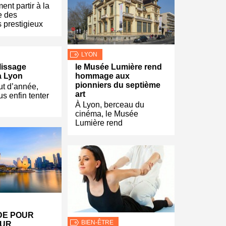
nt partir à la
e des
 prestigieux
LYON
lissage
le Musée Lumière rend
à Lyon
hommage aux
pionniers du septième
ut d’année,
art
us enfin tenter
À Lyon, berceau du
cinéma, le Musée
Lumière rend
DE POUR
BIEN-ÊTRE
OUR