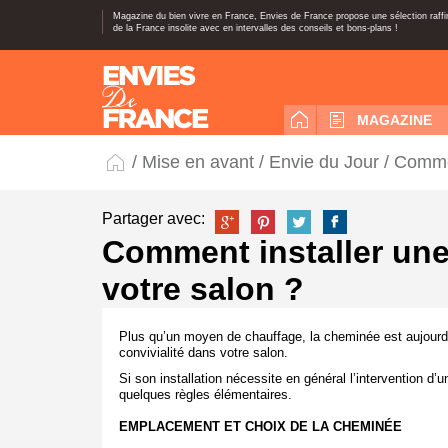
Magazine du bien vivre en France, Envies de France propose une sélection raff
de la France insolite avec en intervalles des conseils et bons-plans !
MAGAZINE
/
Mise en avant
/
Envie du Jour
/ Commen
Partager avec:
Comment installer un
votre salon ?
Plus qu’un moyen de chauffage, la cheminée est aujourd
convivialité dans votre salon.
Si son installation nécessite en général l’intervention d’un
quelques règles élémentaires.
EMPLACEMENT ET CHOIX DE LA CHEMINÉE