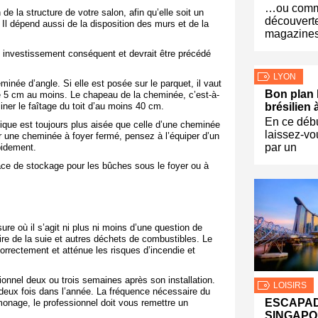
…ou comme
 la structure de votre salon, afin qu’elle soit un
découvert
. Il dépend aussi de la disposition des murs et de la
magazines
 investissement conséquent et devrait être précédé
LYON
eminée d’angle. Si elle est posée sur le parquet, il vaut
Bon plan 
e 5 cm au moins. Le chapeau de la cheminée, c’est-à-
iner le faîtage du toit d’au moins 40 cm.
brésilien 
En ce déb
mique est toujours plus aisée que celle d’une cheminée
laissez-vo
r une cheminée à foyer fermé, pensez à l’équiper d’un
par un
pidement.
pace de stockage pour les bûches sous le foyer ou à
ure où il s’agit ni plus ni moins d’une question de
ire de la suie et autres déchets de combustibles. Le
rrectement et atténue les risques d’incendie et
onnel deux ou trois semaines après son installation.
LOISIRS
ou deux fois dans l’année. La fréquence nécessaire du
ESCAPA
monage, le professionnel doit vous remettre un
.
SINGAP