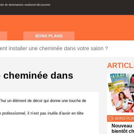
inée de destinations weekend découverte
BONS PLANS
t installer une cheminée dans votre salon ?
ARTIC
e cheminée dans
’hui un élément de décor qui donne une touche de
 professionnel, il n’est pas inutile d’avoir en tête
BONS PLA
Nouveau 
bientôt 