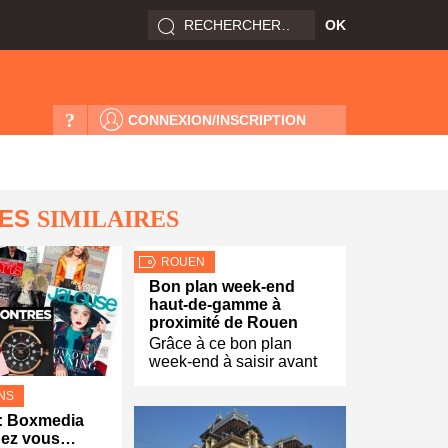
?
CONNEXION/INSCRIPTION
LES
SIMILAIRES
ROUEN
Bon plan week-end
haut-de-gamme à
proximité de Rouen
Grâce à ce bon plan
week-end à saisir avant
NS
: Boxmedia
chez vous…