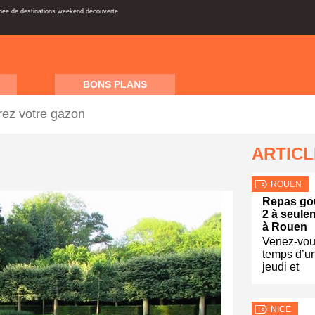
inée de destinations weekend découverte
BONS PLANS
ez votre gazon
ARTIC
ROUEN
Repas go
2 à seule
à Rouen
Venez-vous
temps d’un
jeudi et
NICE