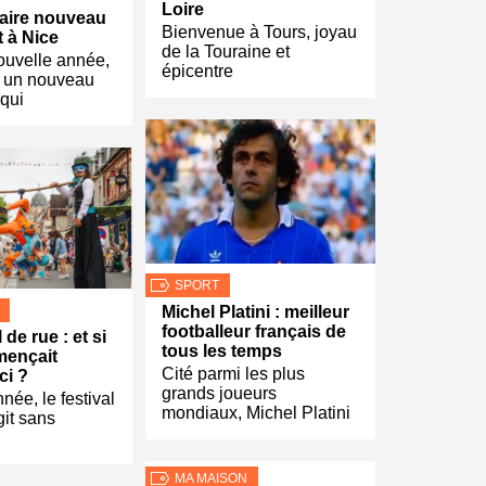
Loire
aire nouveau
Bienvenue à Tours, joyau
t à Nice
de la Touraine et
ouvelle année,
épicentre
 un nouveau
 qui
SPORT
Michel Platini : meilleur
footballeur français de
 de rue : et si
tous les temps
mençait
Cité parmi les plus
ci ?
grands joueurs
ée, le festival
mondiaux, Michel Platini
git sans
MA MAISON