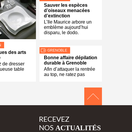
Sauver les espèces
d’oiseaux menacées
d’extinction
L’Ile Maurice arbore un
emblème aujourd’hui
disparu, le dodo.
N
GRENOBLE
es des arts
e
Bonne affaire dépilation
durable à Grenoble
z de dresser
ueuse table
Afin d’attaquer la rentrée
au top, ne ratez pas
RECEVEZ
ACTUALITÉS
NOS