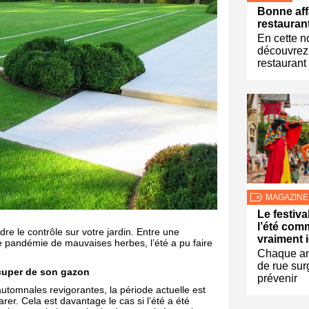
Bonne aff
restauran
En cette n
découvrez
restaurant
MAGAZINE
Le festival
l’été com
re le contrôle sur votre jardin. Entre une
vraiment i
 pandémie de mauvaises herbes, l’été a pu faire
Chaque ann
de rue sur
ccuper de son gazon
prévenir
tomnales revigorantes, la période actuelle est
er. Cela est davantage le cas si l’été a été