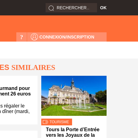
?
CONNEXION/INSCRIPTION
LES
SIMILAIRES
urmand pour
ment 26 euros
 régaler le
 dîner (mardi,
TOURISME
Tours la Porte d’Entrée
vers les Joyaux de la