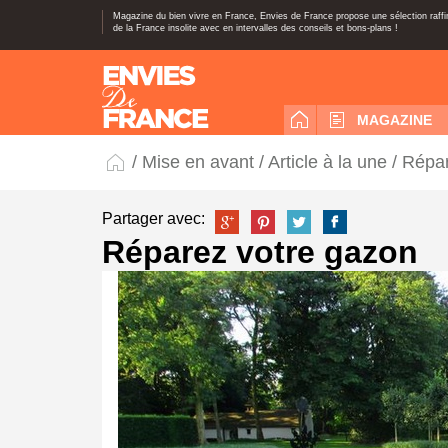
Magazine du bien vivre en France, Envies de France propose une sélection raff
de la France insolite avec en intervalles des conseils et bons-plans !
MAGAZINE
/
Mise en avant
/
Article à la une
/ Répar
Partager avec:
Réparez votre gazon