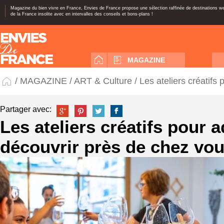
Magazine du bien vivre en France, Envies de France propose une sélection raffinée de destinations 
de la France insolite avec en intervalles des conseils et bons-plans !
MAGAZINE
/
MAGAZINE
/
ART & Culture
/ Les ateliers créatifs
Partager avec:
Les ateliers créatifs pour a
découvrir près de chez vou