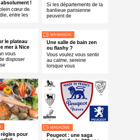
 absolument !
Si les départements de la
plein cœur de
banlieue parisienne
ie, entre les
peuvent de
MA MAISON
r le plateau
Une salle de bain zen
de mer à Nice
ou flashy ?
an vous
Vous voulez vous sentir
de disposer
au calme, sereine
ise
lorsque vous
N
MAGAZINE
règles pour
Peugeot : une saga
arfait