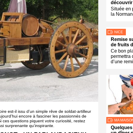
découvrir
Située en 
la Normand
NICE
Remise su
de fruits 
Ce bon pl
permettra 
d’une rem
re est-il issu d’un simple rêve de soldat-artilleur
 aujourd’hui encore à fasciner les passionnés de
MA MAISO
ces questions piquent votre curiosité, restez
si surprenante qu’inspirante.
Quelques 
un dîner p