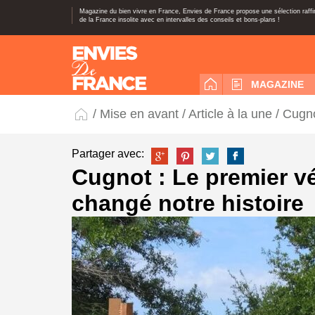
Magazine du bien vivre en France, Envies de France propose une sélection raff
de la France insolite avec en intervalles des conseils et bons-plans !
MAGAZINE
/
Mise en avant
/
Article à la une
/ Cugno
Partager avec:
Cugnot : Le premier vé
changé notre histoire