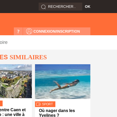
?
CONNEXION/INSCRIPTION
oire
LES
SIMILAIRES
SPORT
 entre Caen et
Où nager dans les
 : une ville à
Yvelines ?