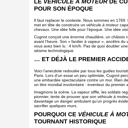
LE
VÉHICULE À MOTEUR
DE CU
POUR SON ÉPOQUE
Il faut replacer le contexte. Nous sommes en 1769. 
met en tête de construire un
véhicule à moteur
capab
chevaux. Une idée folle pour l’époque. Une idée visi
Cugnot conçoit une énorme chaudière, un châssis ro
avant l’heure. Son « fardier à vapeur », ancêtre du
vous avez bien lu : 4 km/h. Pas de quoi doubler une
séisme technologique.
… ET DÉJÀ LE PREMIER ACCIDE
Voici l’anecdote redoutée par tous les guides touris
Paris. Lors d’un essai un peu optimiste, Cugnot per
une embardée spectaculaire contre un mur. Rien de 
un titre mondial involontaire : inventeur du premier 
Imaginons la scène. La vapeur siffle, les soldats r
pionnier, tente de prouver que son
véhicule à moteu
davantage un danger ambulant qu’un progrès évide
sacrifier quelques murs.
POURQUOI CE
VÉHICULE À MO
TOURNANT HISTORIQUE