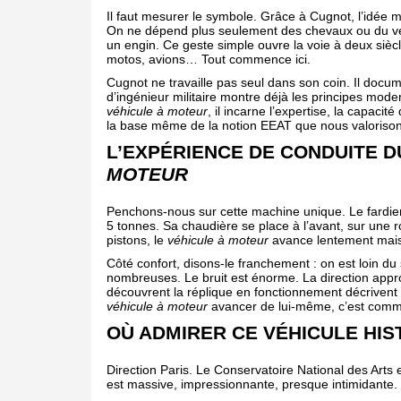
Il faut mesurer le symbole. Grâce à Cugnot, l’idée
On ne dépend plus seulement des chevaux ou du vent
un engin. Ce geste simple ouvre la voie à deux siècl
motos, avions… Tout commence ici.
Cugnot ne travaille pas seul dans son coin. Il doc
d’ingénieur militaire montre déjà les principes mode
véhicule à moteur
, il incarne l’expertise, la capaci
la base même de la notion EEAT que nous valorison
L’EXPÉRIENCE DE CONDUITE 
MOTEUR
Penchons-nous sur cette machine unique. Le fardie
5 tonnes. Sa chaudière se place à l’avant, sur une 
pistons, le
véhicule à moteur
avance lentement mai
Côté confort, disons-le franchement : on est loin d
nombreuses. Le bruit est énorme. La direction approx
découvrent la réplique en fonctionnement décrivent 
véhicule à moteur
avancer de lui-même, c’est comme 
OÙ ADMIRER CE VÉHICULE HIS
Direction Paris. Le Conservatoire National des Arts 
est massive, impressionnante, presque intimidante.