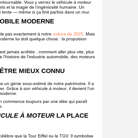
contournable. Vous y verrez le
véhicule à moteur
ets et la magie de l’ingéniosité humaine. Un
ui tente — même si ça finit parfois dans un mur.
MOBILE MODERNE
ble pas exactement à notre
voiture de 2025
. Mais
derne lui doit quelque chose : la propulsion
est jamais arrêtée : comment aller plus vite, plus
e l’histoire de l’industrie automobile, des moteurs
D’ÊTRE MIEUX CONNU
 un génie sous-estimé de notre patrimoine. Il a
ler. Grâce à son
véhicule à moteur
, il devient l’un
 moderne.
ion commence toujours par une idée qui paraît
e.
ICULE À MOTEUR
LA PLACE
célèbre que la Tour Eiffel ou le TGV. Il symbolise