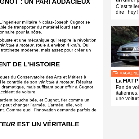
GNOT : UN PARI AUDACIEUX
C’est telle
dire : hey 
L’ingénieur militaire Nicolas-Joseph Cugnot se
le de transporter du matériel lourd sans
onnaire pour la nôtre.
buste et une mécanique qui respire la révolution
véhicule à moteur
, roule à environ 4 km/h. Oui,
 trottinette moderne, mais assez pour créer un
NT DE L’HISTOIRE
MAGAZINE
tiques du Conservatoire des Arts et Métiers à
La FIAT P
d le contrôle de son
véhicule à moteur
. Résultat :
dramatique, mais suffisant pour offrir à Cugnot
Fan de voi
accident de voiture.
italiennes
une voitur
egardent bouche bée, et Cugnot, fier comme un
r
peut changer l’armée. L’armée, elle, voit
nt. Comme quoi, l’innovation demande parfois de
TEUR
EST UN VÉRITABLE