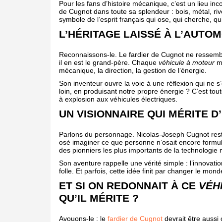
Pour les fans d’histoire mécanique, c’est un lieu in
de Cugnot dans toute sa splendeur : bois, métal, riv
symbole de l’esprit français qui ose, qui cherche, q
L’HÉRITAGE LAISSÉ À L’AUTO
Reconnaissons-le. Le fardier de Cugnot ne ressem
il en est le grand-père. Chaque
véhicule à moteur
mo
mécanique, la direction, la gestion de l’énergie.
Son inventeur ouvre la voie à une réflexion qui ne s’
loin, en produisant notre propre énergie ? C’est tout
à explosion aux véhicules électriques.
UN VISIONNAIRE QUI MÉRITE 
Parlons du personnage. Nicolas-Joseph Cugnot reste
osé imaginer ce que personne n’osait encore formu
des pionniers les plus importants de la technologie
Son aventure rappelle une vérité simple : l’innovat
folle. Et parfois, cette idée finit par changer le mond
ET SI ON REDONNAIT À CE
VÉH
QU’IL MÉRITE ?
Avouons-le : le
fardier de Cugnot
devrait être aussi 