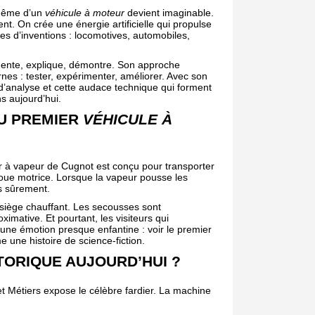
 même d’un
véhicule à moteur
devient imaginable.
. On crée une énergie artificielle qui propulse
es d’inventions : locomotives, automobiles,
umente, explique, démontre. Son approche
rnes : tester, expérimenter, améliorer. Avec son
té d’analyse et cette audace technique qui forment
s aujourd’hui.
DU PREMIER
VÉHICULE À
r à vapeur de Cugnot est conçu pour transporter
roue motrice. Lorsque la vapeur pousse les
s sûrement.
u siège chauffant. Les secousses sont
imative. Et pourtant, les visiteurs qui
une émotion presque enfantine : voir le premier
une histoire de science-fiction.
TORIQUE AUJOURD’HUI ?
et Métiers expose le célèbre fardier. La machine