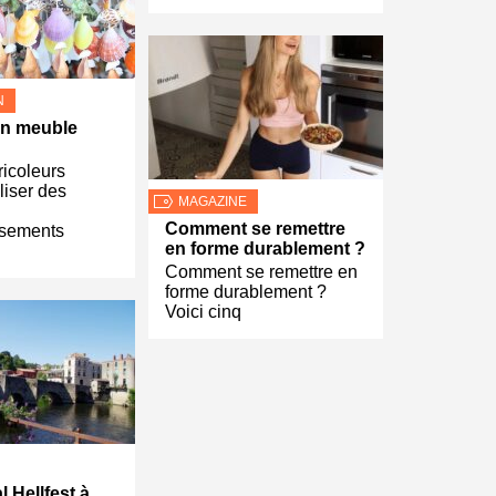
N
un meuble
ricoleurs
liser des
MAGAZINE
Comment se remettre
ssements
en forme durablement ?
Comment se remettre en
forme durablement ?
Voici cinq
l Hellfest à