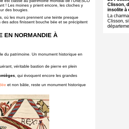
die est classé au patrimoine mondial de l’UNESCO
Clisson, 
ant ! Les moines y prient encore, les cloches y
insolite à
eur des bougies.
La charman
es, où les murs prennent une teinte presque
Clisson, s
 des ados finissent bouche bée et se précipitent
départeme
E EN NORMANDIE À
le du patrimoine. Un monument historique en
érant, véritable bastion de pierre en plein
umièges
, qui évoquent encore les grandes
dée
et non bâtie, reste un monument historique