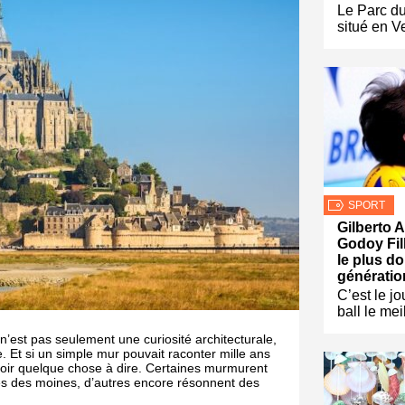
Le Parc d
situé en V
SPORT
Gilberto 
Godoy Fil
le plus d
génératio
C’est le jo
ball le me
est pas seulement une curiosité architecturale,
e. Et si un simple mur pouvait raconter mille ans
oir quelque chose à dire. Certaines murmurent
ères des moines, d’autres encore résonnent des