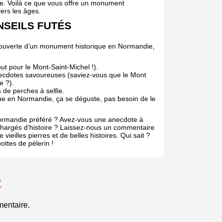
ée. Voilà ce que vous offre un monument
ers les âges.
NSEILS FUTÉS
découverte d’un monument historique en Normandie,
out pour le Mont-Saint-Michel !).
 anecdotes savoureuses (saviez-vous que le Mont
e ?).
 de perches à selfie.
ue en Normandie, ça se déguste, pas besoin de le
Normandie préféré ? Avez-vous une anecdote à
 chargés d’histoire ? Laissez-nous un commentaire
ieilles pierres et de belles histoires. Qui sait ?
ottes de pèlerin !
E
entaire.