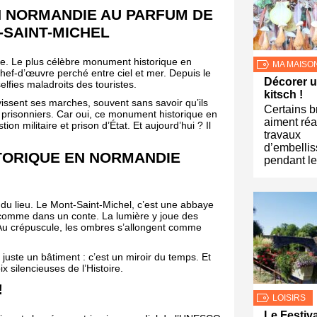
 NORMANDIE AU PARFUM DE
-SAINT-MICHEL
ue. Le plus célèbre monument historique en
MA MAISO
hef-d’œuvre perché entre ciel et mer. Depuis le
Décorer 
selfies maladroits des touristes.
kitsch !
vissent ses marches, souvent sans savoir qu’ils
Certains b
 prisonniers. Car oui, ce monument historique en
aiment réa
on militaire et prison d’État. Et aujourd’hui ? Il
travaux
d’embelli
TORIQUE EN NORMANDIE
pendant le
 du lieu. Le Mont-Saint-Michel, c’est une abbaye
comme dans un conte. La lumière y joue des
é. Au crépuscule, les ombres s’allongent comme
uste un bâtiment : c’est un miroir du temps. Et
x silencieuses de l’Histoire.
!
LOISIRS
Le Festiva