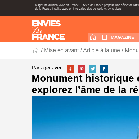
Magazine du bien vivre en France, Envies de France propose une sélection raff
de la France insolite avec en intervalles des conseils et bons-plans !
MAGAZINE
/
Mise en avant
/
Article à la une
/ Monum
Partager avec:
Monument historique 
explorez l’âme de la r