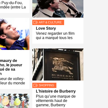
u Puy-du-Fou,
endée (entre La
ART & CULTURE
Love Story
Venez regarder un film
qui a marqué tous les
Amaury de
ho, le joueur
oué de sa
n
ueur de volley-
illeur du monde
SHOPPING
L’histoire de Burberry
Plus qu’une marque de
vêtements haut de
gamme, Burberry