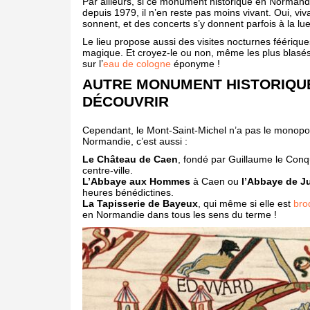
Par ailleurs, si ce monument historique en Norman
depuis 1979, il n’en reste pas moins vivant. Oui, viv
sonnent, et des concerts s’y donnent parfois à la lu
Le lieu propose aussi des visites nocturnes féériqu
magique. Et croyez-le ou non, même les plus blasés
sur l’
eau de cologne
éponyme !
AUTRE MONUMENT HISTORIQU
DÉCOUVRIR
Cependant, le Mont-Saint-Michel n’a pas le monopo
Normandie, c’est aussi :
Le Château de Caen
, fondé par Guillaume le Conqu
centre-ville.
L’Abbaye aux Hommes
à Caen ou
l’Abbaye de J
heures bénédictines.
La Tapisserie de Bayeux
, qui même si elle est
bro
en Normandie dans tous les sens du terme !