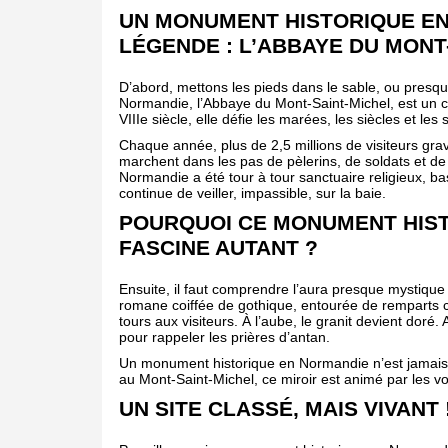
UN MONUMENT HISTORIQUE EN
LÉGENDE : L’ABBAYE DU MONT
D’abord, mettons les pieds dans le sable, ou presq
Normandie, l’Abbaye du Mont-Saint-Michel, est un c
VIIIe siècle, elle défie les marées, les siècles et les 
Chaque année, plus de 2,5 millions de visiteurs gra
marchent dans les pas de pèlerins, de soldats et de
Normandie a été tour à tour sanctuaire religieux, basti
continue de veiller, impassible, sur la baie.
POURQUOI CE MONUMENT HIS
FASCINE AUTANT ?
Ensuite, il faut comprendre l’aura presque mystique
romane coiffée de gothique, entourée de remparts 
tours aux visiteurs. À l’aube, le granit devient dor
pour rappeler les prières d’antan.
Un monument historique en Normandie n’est jamais j
au Mont-Saint-Michel, ce miroir est animé par les voi
UN SITE CLASSÉ, MAIS VIVANT 