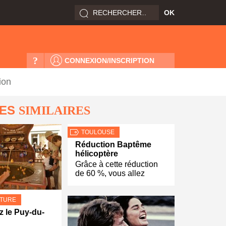
?
CONNEXION/INSCRIPTION
ion
LES
SIMILAIRES
TOULOUSE
Réduction Baptême
hélicoptère
Grâce à cette réduction
de 60 %, vous allez
LTURE
 le Puy-du-