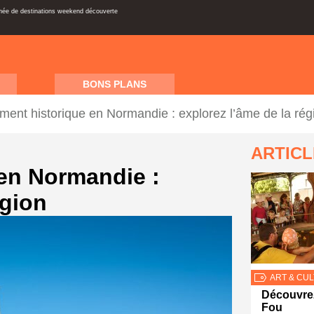
inée de destinations weekend découverte
BONS PLANS
ent historique en Normandie : explorez l’âme de la rég
ARTIC
en Normandie :
égion
ART & CU
Découvrez
Fou