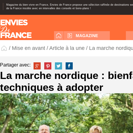
Magazine du bien vivre en France, Envies de France propose une sélection raffinée de destinations 
de la France insolite avec en intervalles des conseils et bons-plans !
MAGAZINE
/
Mise en avant
/
Article à la une
/ La marche nordique
Partager avec:
La marche nordique : bienfa
techniques à adopter