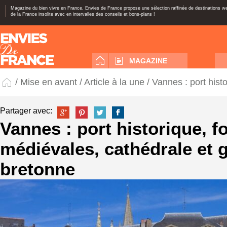
Magazine du bien vivre en France, Envies de France propose une sélection raffinée de destinations 
de la France insolite avec en intervalles des conseils et bons-plans !
MAGAZINE
/
Mise en avant
/
Article à la une
/ Vannes : port hist
Partager avec:
Vannes : port historique, fo
médiévales, cathédrale et
bretonne