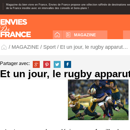
Magazine du bien vivre en France, Envies de France propose une sélection raffinée de destinations 
de la France insolite avec en intervalles des conseils et bons-plans !
MAGAZINE
/
MAGAZINE
/
Sport
/ Et un jour, le rugby apparut…
Partager avec:
Et un jour, le rugby appar