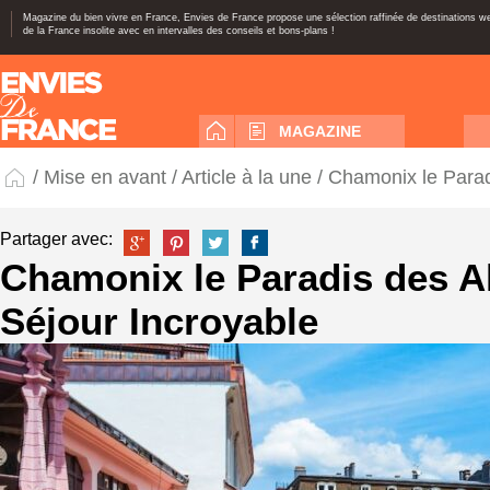
Magazine du bien vivre en France, Envies de France propose une sélection raffinée de destinations 
de la France insolite avec en intervalles des conseils et bons-plans !
MAGAZINE
/
Mise en avant
/
Article à la une
/ Chamonix le Parad
Partager avec:
Chamonix le Paradis des A
Séjour Incroyable