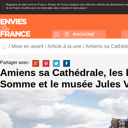
Magazine du bien vivre en France, Envies de France propose une sélection raffinée de destinations 
de la France insolite avec en intervalles des conseils et bons-plans !
MAGAZINE
/
Mise en avant
/
Article à la une
/ Amiens sa Cathédr
Partager avec:
Amiens sa Cathédrale, les 
Somme et le musée Jules 