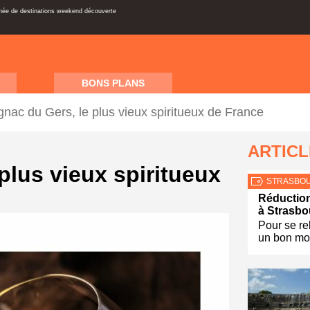
inée de destinations weekend découverte
BONS PLANS
nac du Gers, le plus vieux spiritueux de France
ARTIC
plus vieux spiritueux
STRASBO
Réduction
à Strasbo
Pour se re
un bon mo