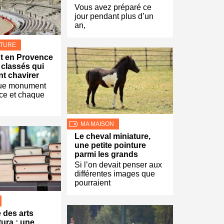
Vous avez préparé ce
jour pendant plus d’un
an,
LTURE
 en Provence
 classés qui
nt chavirer
que monument
ce et chaque
MA MAISON
Le cheval miniature,
une petite pointure
parmi les grands
Si l’on devait penser aux
différentes images que
pourraient
 des arts
tura : une