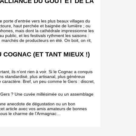
’ALLIANCE DU GOÛT ET DE LA
e porte d’entrée vers les plus beaux villages du
ctoure, haut perchée et baignée de lumière ; ou
phones, mais dont la cathédrale impressionne les
u public, et les festivals rythment les saisons :
marchés de producteurs en été. On boit, on rit,
 COGNAC (ET TANT MIEUX !)
t, ils n’ont rien à voir. Si le Cognac a conquis
ns standardisé, plus artisanal, plus généreux
de caractère. Bref, un peu comme le Gers : discret,
u Gers ? Une cuvée millésimée ou un assemblage
une anecdote de dégustation ou un bon
et article avec vos amis amateurs de bonnes
t sous le charme de l’Armagnac…