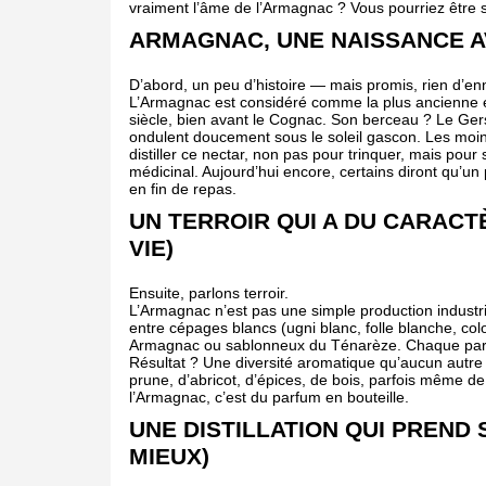
vraiment l’âme de l’Armagnac ? Vous pourriez être 
ARMAGNAC, UNE NAISSANCE A
D’abord, un peu d’histoire — mais promis, rien d’e
L’Armagnac est considéré comme la plus ancienne ea
siècle, bien avant le Cognac. Son berceau ? Le Ge
ondulent doucement sous le soleil gascon. Les moine
distiller ce nectar, non pas pour trinquer, mais pour
médicinal. Aujourd’hui encore, certains diront qu’un
en fin de repas.
UN TERROIR QUI A DU CARACT
VIE)
Ensuite, parlons terroir.
L’Armagnac n’est pas une simple production industriel
entre cépages blancs (ugni blanc, folle blanche, co
Armagnac ou sablonneux du Ténarèze. Chaque parcell
Résultat ? Une diversité aromatique qu’aucun autre 
prune, d’abricot, d’épices, de bois, parfois même d
l’Armagnac, c’est du parfum en bouteille.
UNE DISTILLATION QUI PREND 
MIEUX)