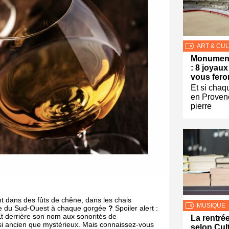
ART & CU
Monument
: 8 joyaux
vous fero
Et si cha
en Proven
pierre
t dans des fûts de chêne, dans les chais
MUSIQUE
ire du Sud-Ouest à chaque gorgée
?
Spoiler alert :
 Et derrière son nom aux sonorités de
La rentrée
si ancien que mystérieux. Mais connaissez-vous
selon Cul