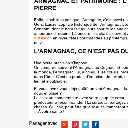
ARMAGNAC ET PATRIMOINE : L
PIERRE
Enfin, n’oublions pas que l’Armagnac, c’est aussi un
Gers. Eauze, capitale historique de l’Armagnac ; Le
Condom, dont le nom fait toujours sourire les anglo
amoureux d’histoire. Là encore, les chais s’ouvrent a
distillation
en hiver, fêtes gourmandes au printemps, 
on vit.
L’ARMAGNAC, CE N’EST PAS DU
Une petite précision s’impose.
On compare souvent l’Armagnac au Cognac. Et pourtan
le monde, l’Armagnac, lui, a conquis les cœurs. Moi
dans l’âme. C’est un produit d’émotion, de terroir, 
fier, et inoubliable.
Et vous, avez-vous déjà goûté un vrai Armagnac d
doux et boisé ?
Laissez un commentaire avec votre coup de cœur, 
producteur à recommander ! Et surtout… partagez c
choses. Qui sait, peut-être qu’eux aussi tomberon
…À votre santé !
Partager avec: