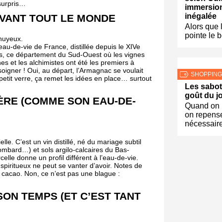
surpris…
immersion
inégalée
VANT TOUT LE MONDE
Alors que 
pointe le 
nnuyeux.
u-de-vie de France, distillée depuis le XIVe
rs, ce département du Sud-Ouest où les vignes
s et les alchimistes ont été les premiers à
 soigner ! Oui, au départ, l’Armagnac se voulait
SHOPPING
 petit verre, ça remet les idées en place… surtout
Les sabot
goût du j
ÈRE (COMME SON EAU-DE-
Quand on 
on repens
nécessair
le. C’est un vin distillé, né du mariage subtil
lombard…) et sols argilo-calcaires du Bas-
e donne un profil différent à l’eau-de-vie.
spiritueux ne peut se vanter d’avoir. Notes de
e cacao. Non, ce n’est pas une blague :
SON TEMPS (ET C’EST TANT