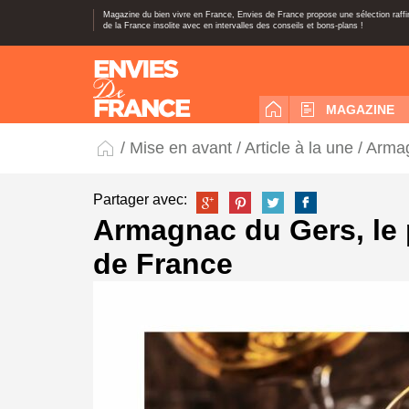
Magazine du bien vivre en France, Envies de France propose une sélection raff
de la France insolite avec en intervalles des conseils et bons-plans !
MAGAZINE
/
Mise en avant
/
Article à la une
/ Armag
Partager avec:
Armagnac du Gers, le 
de France