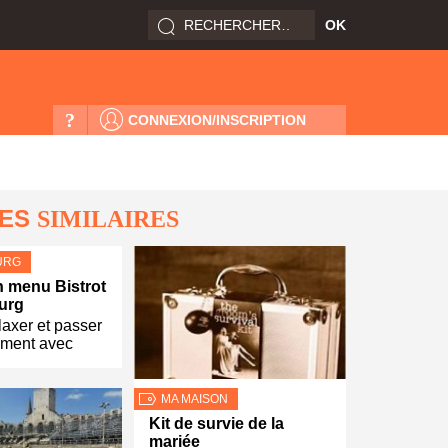
?
CONNEXION/INSCRIPTION
LES
SIMILAIRES
URG
 menu Bistrot
urg
laxer et passer
ment avec
MA MAISON
Kit de survie de la
mariée