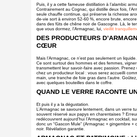
Puis, il y a cette fameuse distillation à l’alambic ar
Contrairement au Cognac, qui distille deux fois, l’
seule chauffe continue, qui préserve la richesse ar
de-vie sort à environ 52-60 %, encore brute, encor
dans des fûts de chêne noir de Gascogne. Là, le te
que vous dormez, l’Armagnac, lui,
vieillit tranquille
DES PRODUCTEURS D’ARMAGNA
CŒUR
Mais l’Armagnac, ce n’est pas seulement un liquide.
Ce sont surtout des hommes et des femmes, vignerons
transmettent leur savoir-faire avec passion. Prene
chez un producteur local : vous serez accueilli comm
main, une tranche de foie gras dans l’autre. Goûte
avec quelques bouteilles dans le coffre.
QUAND LE VERRE RACONTE UN
Et puis il y a la dégustation.
L’Armagnac se savoure lentement, dans un verre tu
souvent réservé aux papys en charentaises ? Erre
redécouvrent aujourd’hui l’Armagnac en cocktail, s
donc un “Gascon Mule” (Armagnac + gingembre + cit
noir. Révélation garantie.