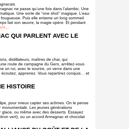
magnacais.
Armagnac ne passe qu’une fois dans l’alambic. Une
omatique. Une sorte de “one shot” magique. L’eau-
e fougueuse. Puis elle entame un long sommeil
mps fait son œuvre, la magie opère. Et pendant
ment
…
C QUI PARLENT AVEC LE
, distillateurs, maîtres de chai, qui
z une route de campagne du Gers, arrêtez-vous
e un roi, avec le sourire, un verre dans une
z, écoutez, apprenez. Vous repartirez conquis… et
E HISTOIRE
lipe, pour mieux capter ses arômes. On le pense
ur monumentale. Les jeunes générations
ur glace, ou même avec des desserts. Essayez
ron vert), ou un accord Armagnac et chocolat