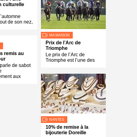
 culturelle
l’automne
bout de son nez,
MA MAISON
Prix de l’Arc de
Triomphe
s remis au
Le prix de l’Arc de
our
Triomphe est l’une des
parle de sabot
e
ement aux
NANTES
10% de remise à la
bijouterie Doreille