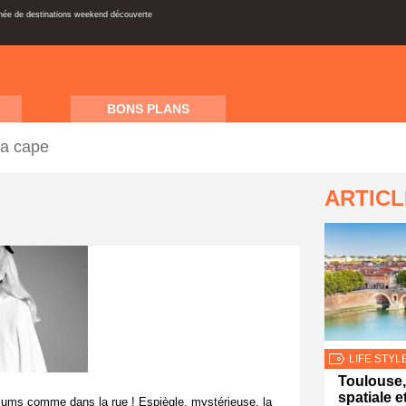
inée de destinations weekend découverte
BONS PLANS
la cape
ARTIC
LIFE STYL
Toulouse,
spatiale 
odiums comme dans la rue ! Espiègle, mystérieuse, la