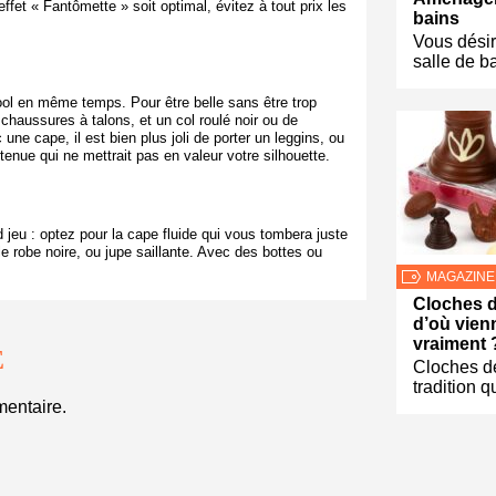
 effet « Fantômette » soit optimal, évitez à tout prix les
bains
Vous désir
salle de b
 cool en même temps. Pour être belle sans être trop
chaussures à talons, et un col roulé noir ou de
ne cape, il est bien plus joli de porter un leggins, ou
 tenue qui ne mettrait pas en valeur votre silhouette.
d jeu : optez pour la cape fluide qui vous tombera juste
 robe noire, ou jupe saillante. Avec des bottes ou
MAGAZINE
Cloches d
d’où vien
vraiment 
E
Cloches d
tradition q
entaire.