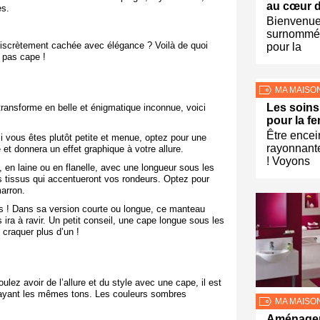
au cœur d
es.
Bienvenue
surnommée
discrètement cachée avec élégance ? Voilà de quoi
pour la
u pas cape !
MA MAISO
Les soins
ransforme en belle et énigmatique inconnue, voici
pour la f
Être encei
i vous êtes plutôt petite et menue, optez pour une
rayonnante
e et donnera un effet graphique à votre allure.
! Voyons
, en laine ou en flanelle, avec une longueur sous les
s tissus qui accentueront vos rondeurs. Optez pour
arron.
mis ! Dans sa version courte ou longue, ce manteau
 ira à ravir. Un petit conseil, une cape longue sous les
 craquer plus d’un !
lez avoir de l’allure et du style avec une cape, il est
), ayant les mêmes tons. Les couleurs sombres
MA MAISO
Aménager 