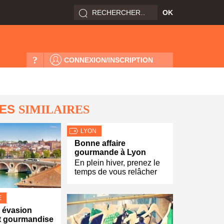
?
CONNEXION/INSCRIPTION
LES
SIMILAIRES
LYON
Bonne affaire
gourmande à Lyon
En plein hiver, prenez le
temps de vous relâcher
E
 évasion
et gourmandise