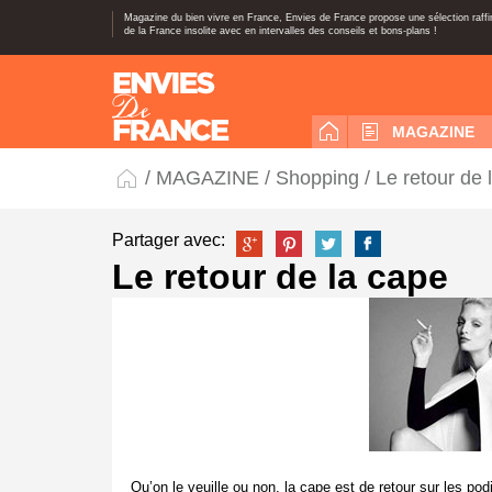
Magazine du bien vivre en France, Envies de France propose une sélection raff
de la France insolite avec en intervalles des conseils et bons-plans !
MAGAZINE
/
MAGAZINE
/
Shopping
/ Le retour de 
Partager avec:
Le retour de la cape
Qu’on le veuille ou non, la cape est de retour sur les p