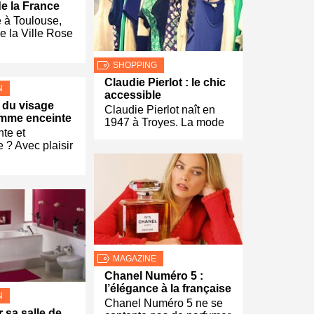
e la France
 à Toulouse,
 la Ville Rose
SHOPPING
Claudie Pierlot : le chic
N
accessible
 du visage
Claudie Pierlot naît en
emme enceinte
1947 à Troyes. La mode
nte et
 ? Avec plaisir
MAGAZINE
Chanel Numéro 5 :
l’élégance à la française
N
Chanel Numéro 5 ne se
sa salle de