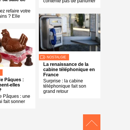
contente pas de parfumer
ez refaire votre
ains ? Elle
NOSTALGIE
La renaissance de la
cabine téléphonique en
France
e Pâques :
Surprise : la cabine
nent-elles
téléphonique fait son
?
grand retour
e Pâques : une
ui fait sonner