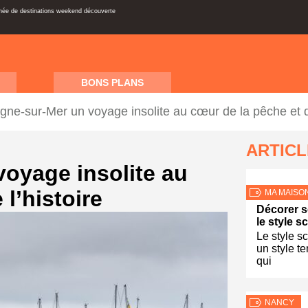
inée de destinations weekend découverte
BONS PLANS
gne-sur-Mer un voyage insolite au cœur de la pêche et de
ARTIC
oyage insolite au
l’histoire
MA MAISO
Décorer s
le style 
Le style s
un style t
qui
NANCY