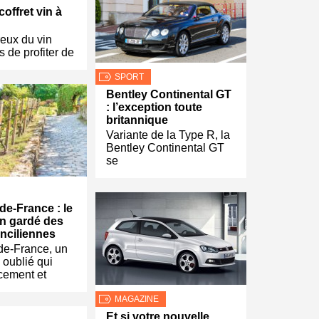
offret vin à
eux du vin
s de profiter de
SPORT
Bentley Continental GT
: l’exception toute
britannique
Variante de la Type R, la
Bentley Continental GT
se
-de-France : le
en gardé des
anciliennes
-de-France, un
 oublié qui
cement et
MAGAZINE
Et si votre nouvelle