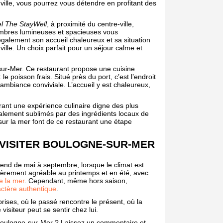
 ville, vous pourrez vous détendre en profitant des
el The StayWell
, à proximité du centre-ville,
mbres lumineuses et spacieuses vous
galement son accueil chaleureux et sa situation
ville. Un choix parfait pour un séjour calme et
-sur-Mer. Ce restaurant propose une cuisine
 le poisson frais. Situé près du port, c’est l’endroit
ambiance conviviale. L’accueil y est chaleureux,
frant une expérience culinaire digne des plus
 également sublimés par des ingrédients locaux de
sur la mer font de ce restaurant une étape
 VISITER BOULOGNE-SUR-MER
tend de mai à septembre, lorsque le climat est
culièrement agréable au printemps et en été, avec
e la mer
. Cependant, même hors saison,
actère authentique
.
rises, où le passé rencontre le présent, où la
visiteur peut se sentir chez lui.
Boulogne-sur-Mer ? Laissez un commentaire et