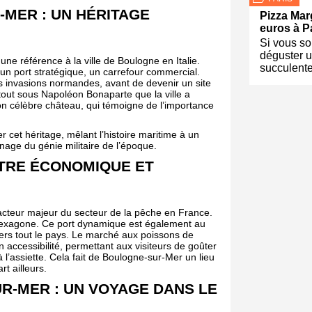
-MER : UN HÉRITAGE
Pizza Mar
euros à P
Si vous so
déguster u
 une référence à la ville de Boulogne en Italie.
succulent
n port stratégique, un carrefour commercial.
s invasions normandes, avant de devenir un site
tout sous Napoléon Bonaparte que la ville a
son célèbre château, qui témoigne de l’importance
 cet héritage, mêlant l’histoire maritime à un
gnage du génie militaire de l’époque.
TRE ÉCONOMIQUE ET
cteur majeur du secteur de la pêche en France.
l’Hexagone. Ce port dynamique est également au
vers tout le pays. Le marché aux poissons de
 accessibilité, permettant aux visiteurs de goûter
 l’assiette. Cela fait de Boulogne-sur-Mer un lieu
t ailleurs.
R-MER : UN VOYAGE DANS LE