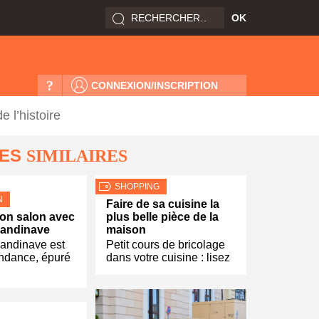
?
CONNEXION/INSCRIPTION
 l’histoire
LES
SIMILAIRES
SHOPPING
N
Faire de sa cuisine la
on salon avec
plus belle pièce de la
scandinave
maison
candinave est
Petit cours de bricolage
endance, épuré
dans votre cuisine : lisez