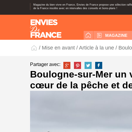
Magazine du bien vivre en France, Envies de France propose une sélection raff
de la France insolite avec en intervalles des conseils et bons-plans !
MAGAZINE
/
Mise en avant
/
Article à la une
/ Boulo
Partager avec:
Boulogne-sur-Mer un v
cœur de la pêche et de 