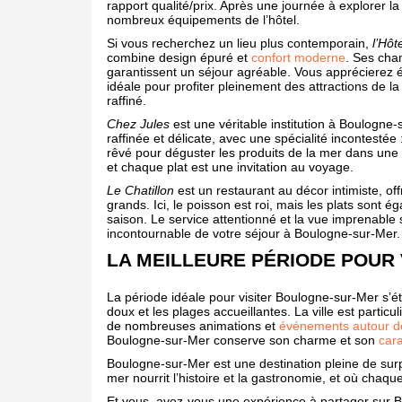
rapport qualité/prix. Après une journée à explorer la
nombreux équipements de l’hôtel.
Si vous recherchez un lieu plus contemporain,
l’Hôt
combine design épuré et
confort moderne
. Ses cha
garantissent un séjour agréable. Vous apprécierez é
idéale pour profiter pleinement des attractions de la 
raffiné.
Chez Jules
est une véritable institution à Boulogne
raffinée et délicate, avec une spécialité incontestée :
rêvé pour déguster les produits de la mer dans une 
et chaque plat est une invitation au voyage.
Le Chatillon
est un restaurant au décor intimiste, of
grands. Ici, le poisson est roi, mais les plats sont
saison. Le service attentionné et la vue imprenable 
incontournable de votre séjour à Boulogne-sur-Mer.
LA MEILLEURE PÉRIODE POUR
La période idéale pour visiter Boulogne-sur-Mer s’é
doux et les plages accueillantes. La ville est parti
de nombreuses animations et
événements autour d
Boulogne-sur-Mer conserve son charme et son
car
Boulogne-sur-Mer est une destination pleine de surp
mer nourrit l’histoire et la gastronomie, et où chaque 
Et vous, avez-vous une expérience à partager sur 