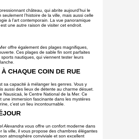
ressionnant château, qui abrite aujourd’hui le
lement l’histoire de la ville, mais aussi celle
ologie à l’art contemporain. La vue panoramique
 est une autre raison de visiter cet endroit.
-Mer offre également des plages magnifiques,
verte. Ces plages de sable fin sont parfaites
 sports nautiques, qui viennent tester leurs
Manche.
 À CHAQUE COIN DE RUE
st sa capacité à mélanger les genres. Vous y
is aussi des lieux de détente au charme désuet.
 le Nausicaá, le Centre National de la Mer. Ce
st une immersion fascinante dans les mystères
ne, c’est un lieu incontournable.
ÉJOUR
tel Alexandra
vous offre un confort moderne dans
r la ville, il vous propose des chambres élégantes
 son atmosphère conviviale et son excellent