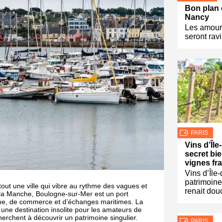
Bon plan c
Nancy
Les amour
seront ravi
PARIS
Vins d’Île
secret bi
vignes fr
Vins d’Île
patrimoine
out une ville qui vibre au rythme des vagues et
renait dou
 la Manche, Boulogne-sur-Mer est un port
che, de commerce et d’échanges maritimes. La
i une destination insolite pour les amateurs de
herchent à découvrir un patrimoine singulier.
PARIS