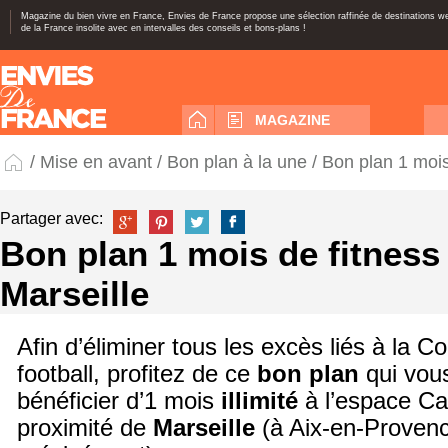
Magazine du bien vivre en France, Envies de France propose une sélection raffinée de destinations 
de la France insolite avec en intervalles des conseils et bons-plans !
MAGAZINE
/
Mise en avant
/
Bon plan à la une
/ Bon plan 1 mois 
Partager avec:
Bon plan 1 mois de fitness i
Marseille
Afin d’éliminer tous les excès liés à la
football, profitez de ce
bon plan
qui vou
bénéficier d’1 mois
illimité
à l’espace Ca
proximité de
Marseille
(à Aix-en-Provenc