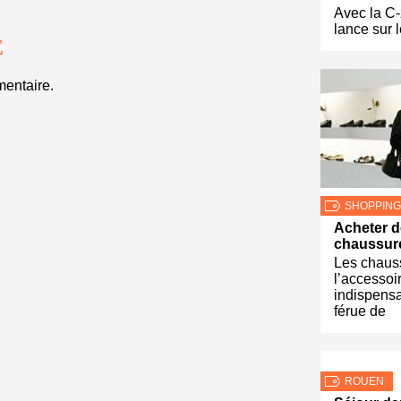
Avec la C-
lance sur 
E
entaire.
SHOPPING
Acheter 
chaussur
Les chaus
l’accessoi
indispensa
férue de
ROUEN