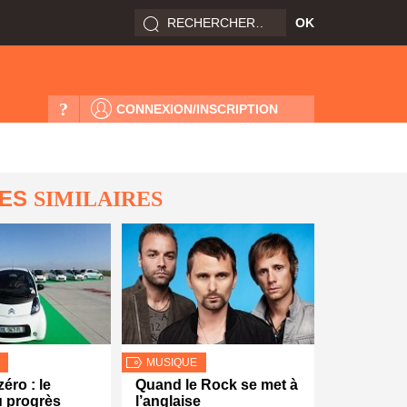
?
CONNEXION/INSCRIPTION
LES
SIMILAIRES
MUSIQUE
éro : le
Quand le Rock se met à
u progrès
l’anglaise