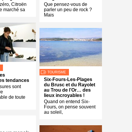
zéro, Citroën
Que pensez-vous de
le marché sa
parler un peu de rock ?
Mais
TOURISME
des
Six-Fours-Les-Plages
es tendances
du Brusc et du Rayolet
sures sont
au Trou de l’Or… des
re
lieux incroyables !
ble de toute
Quand on entend Six-
Fours, on pense souvent
au soleil,