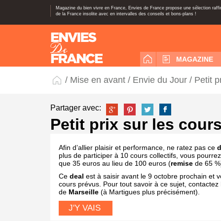
Magazine du bien vivre en France, Envies de France propose une sélection raff
de la France insolite avec en intervalles des conseils et bons-plans !
MAGAZINE
/
Mise en avant
/
Envie du Jour
/ Petit 
Partager avec:
Petit prix sur les cour
Afin d’allier plaisir et performance, ne ratez pas ce
d
plus de participer à 10 cours collectifs, vous pourrez
que 35 euros au lieu de 100 euros (
remise
de 65 %
Ce
deal
est à saisir avant le 9 octobre prochain et 
cours prévus. Pour tout savoir à ce sujet, contactez
de
Marseille
(à Martigues plus précisément).
J'Y VAIS