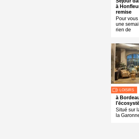
Séjour da
à Honfleu
remise
Pour vous 
une semai
rien de
LOISIRS
à Bordeau
l’écosyst
Situé sur l
la Garonn