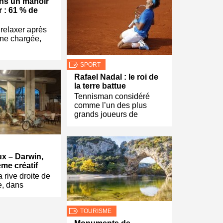
ns un manoir
r : 61 % de
relaxer après
ne chargée,
SPORT
Rafael Nadal : le roi de
la terre battue
Tennisman considéré
comme l’un des plus
grands joueurs de
x – Darwin,
ème créatif
a rive droite de
e, dans
TOURISME