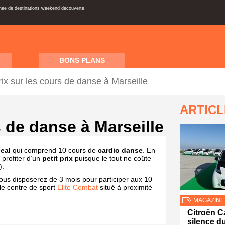
inée de destinations weekend découverte
BONS PLANS
prix sur les cours de danse à Marseille
ARTIC
s de danse à Marseille
eal
qui comprend 10 cours de
cardio danse
. En
 profiter d’un
petit prix
puisque le tout ne coûte
).
vous disposerez de 3 mois pour participer aux 10
 le centre de sport
Elite Combat
situé à proximité
MAGAZINE
Citroën Cz
silence d