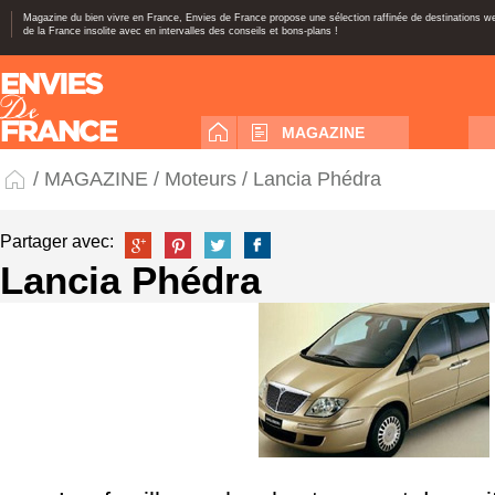
Magazine du bien vivre en France, Envies de France propose une sélection raffinée de destinations 
de la France insolite avec en intervalles des conseils et bons-plans !
MAGAZINE
/
MAGAZINE
/
Moteurs
/ Lancia Phédra
Partager avec:
Lancia Phédra