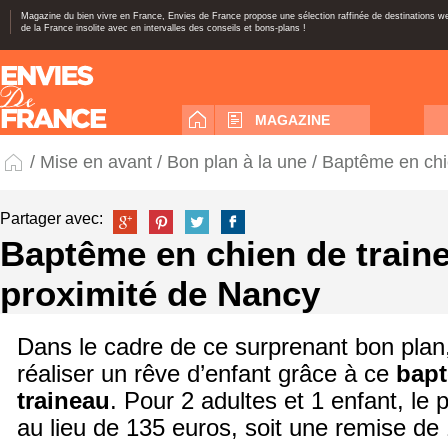
Magazine du bien vivre en France, Envies de France propose une sélection raffinée de destinations 
de la France insolite avec en intervalles des conseils et bons-plans !
MAGAZINE
/
Mise en avant
/
Bon plan à la une
/ Baptême en chi
Partager avec:
Baptême en chien de train
proximité de Nancy
Dans le cadre de ce surprenant bon plan
réaliser un rêve d’enfant grâce à ce
bapt
traineau
. Pour 2 adultes et 1 enfant, le 
au lieu de 135 euros, soit une remise de