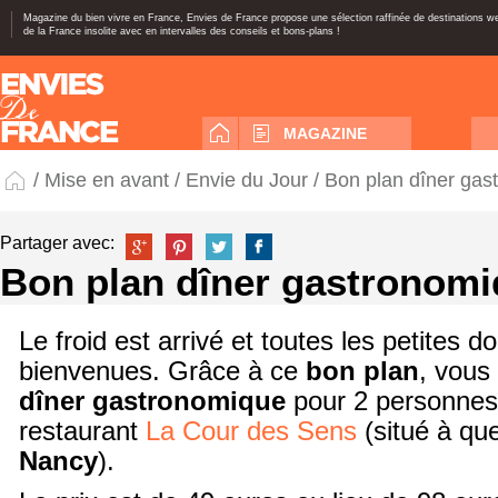
Magazine du bien vivre en France, Envies de France propose une sélection raffinée de destinations 
de la France insolite avec en intervalles des conseils et bons-plans !
MAGAZINE
/
Mise en avant
/
Envie du Jour
/ Bon plan dîner ga
Partager avec:
Bon plan dîner gastronomi
Le froid est arrivé et toutes les petites d
bienvenues. Grâce à ce
bon plan
, vous
dîner gastronomique
pour 2 personnes
restaurant
La Cour des Sens
(situé à qu
Nancy
).