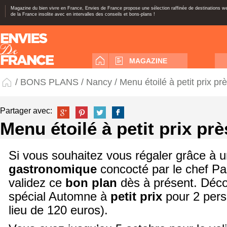
Magazine du bien vivre en France, Envies de France propose une sélection raffinée de destinations 
de la France insolite avec en intervalles des conseils et bons-plans !
MAGAZINE
/
BONS PLANS
/
Nancy
/ Menu étoilé à petit prix p
Partager avec:
Menu étoilé à petit prix pr
Si vous souhaitez vous régaler grâce à 
gastronomique
concocté par le chef Pa
validez ce
bon plan
dès à présent. Déc
spécial Automne à
petit prix
pour 2 pers
lieu de 120 euros).