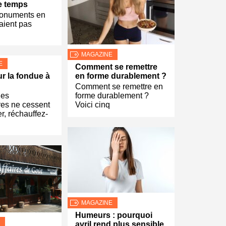
le temps
Monuments en
aient pas
MAGAZINE
E
Comment se remettre
r la fondue à
en forme durablement ?
Comment se remettre en
les
forme durablement ?
res ne cessent
Voici cinq
r, réchauffez-
MAGAZINE
Humeurs : pourquoi
avril rend plus sensible