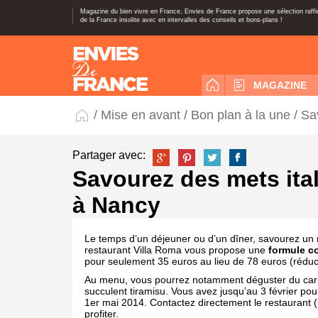
Magazine du bien vivre en France, Envies de France propose une sélection raff
de la France insolite avec en intervalles des conseils et bons-plans !
MAGAZINE
/
Mise en avant
/
Bon plan à la une
/ Sa
Partager avec:
Savourez des mets ital
à Nancy
Le temps d’un déjeuner ou d’un dîner, savourez un
restaurant Villa Roma vous propose une
formule c
pour seulement 35 euros au lieu de 78 euros (réduc
Au menu, vous pourrez notamment déguster du carpa
succulent tiramisu. Vous avez jusqu’au 3 février pou
1
er
mai 2014. Contactez directement le restaurant 
profiter.