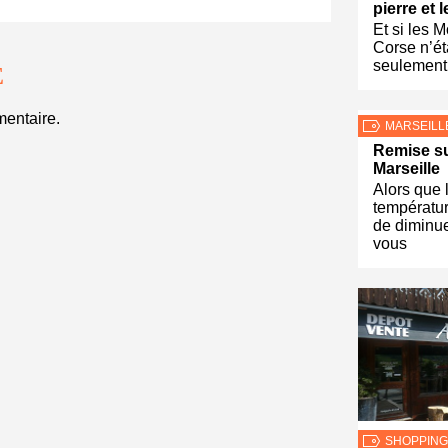
pierre et 
Et si les 
Corse n’ét
seulement
E
entaire.
MARSEILL
Remise su
Marseille
Alors que 
températu
de diminue
vous
SHOPPING