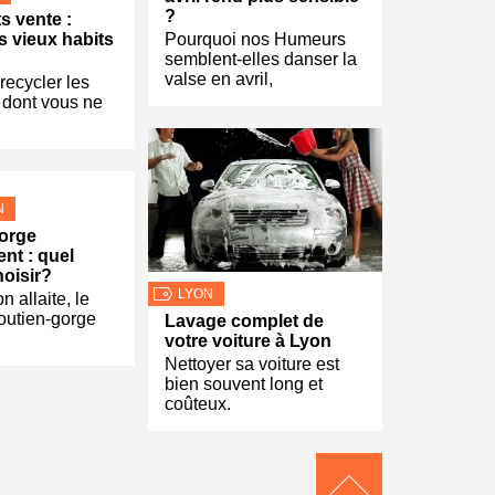
?
s vente :
Pourquoi nos Humeurs
s vieux habits
semblent-elles danser la
valse en avril,
recycler les
 dont vous ne
N
orge
ent : quel
oisir?
LYON
n allaite, le
outien-gorge
Lavage complet de
votre voiture à Lyon
Nettoyer sa voiture est
bien souvent long et
coûteux.