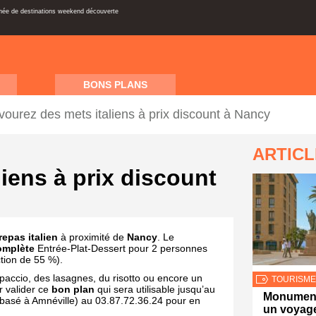
inée de destinations weekend découverte
BONS PLANS
vourez des mets italiens à prix discount à Nancy
ARTIC
iens à prix discount
repas italien
à proximité de
Nancy
. Le
omplète
Entrée-Plat-Dessert pour 2 personnes
tion de 55 %).
ccio, des lasagnes, du risotto ou encore un
TOURISME
r valider ce
bon plan
qui sera utilisable jusqu’au
Monument
(basé à Amnéville) au 03.87.72.36.24 pour en
un voyage