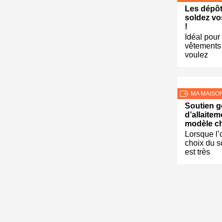
Les dépôt
soldez vo
!
Idéal pour 
vêtements
voulez
MA MAISO
Soutien g
d’allaitem
modèle ch
Lorsque l’o
choix du s
est très