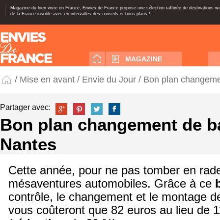
Magazine du bien vivre en France, Envies de France propose une sélection raffinée de destinations 
de la France insolite avec en intervalles des conseils et bons-plans !
MAGAZINE
/
Mise en avant
/
Envie du Jour
/ Bon plan changemen
Partager avec:
Bon plan changement de ba
Nantes
Cette année, pour ne pas tomber en rade,
mésaventures automobiles. Grâce à ce
contrôle, le changement et le montage d
vous coûteront que 82 euros au lieu de 